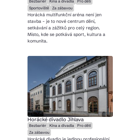
Bezbariér
Kina a divadla
Pro děti
Sportoviště
Za zábavou
Horácká multifunkční aréna není jen
stavba – je to nové centrum dění,
setkávání a zážitků pro celý region.
Místo, kde se potkává sport, kultura a
komunita.
Horácké divadlo Jihlava
Bezbariér
Kina a divadla
Pro děti
Za zábavou
Horácké divadlo je jedinou profesionální