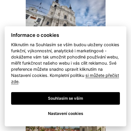
Informace o cookies
Kliknutím na Souhlasím se vším budou uloženy cookies
funkční, výkonnostní, analytické i marketingové -
Kostel svatého Ignáce z Loyoly
dokážeme vám tak umožnit pohodlné používání webu,
Bezbariér
Památky
měřit funkčnost našeho webu i vás cílit reklamou. Své
Neobyčejná akustika prostoru a kvalitní
preference můžete snadno upravit kliknutím na
chrámové varhany umocňují zážitek z
Nastavení cookies. Kompletní politiku
si můžete přečíst
koncertů duchovní hudby.
zde
.
Souhlasím se vším
Nastavení cookies