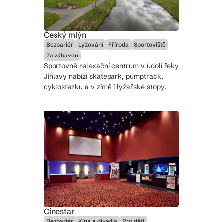
Český mlýn
Bezbariér
Lyžování
Příroda
Sportoviště
Za zábavou
Sportovně relaxační centrum v údolí řeky
Jihlavy nabízí skatepark, pumptrack,
cyklostezku a v zimě i lyžařské stopy.
Cinestar
Bezbariér
Kina a divadla
Pro děti