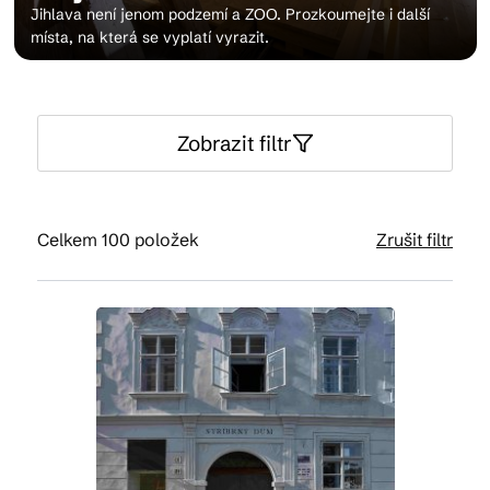
Jihlava není jenom podzemí a ZOO. Prozkoumejte i další
místa, na která se vyplatí vyrazit.
Kam vyrazit
Zobrazit filtr
CS
EN
DE
Celkem 100 položek
Zrušit filtr
© 2026 Brána Jihlavy