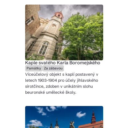
Kaple svatého Karla Boromejského
Památky
Za zábavou
Víceúčelový objekt s kaplí postavený v
letech 1903-1904 pro účely jihlavského
sirotčince, zdoben v unikátním slohu
beuronské umělecké školy.