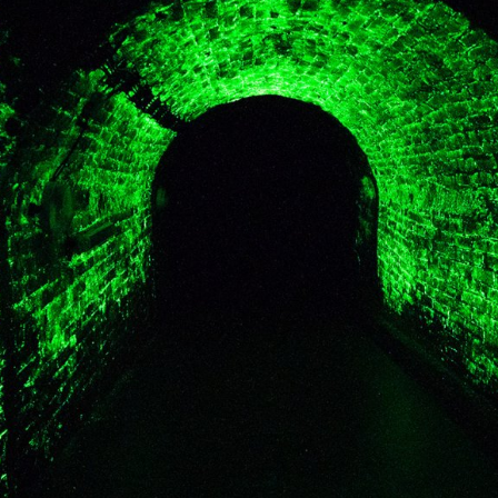
ktické info
m vyrazit
CS
EN
DE
© 2026 Brána Jihlavy