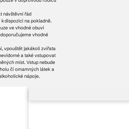
t návštěvní řád
 k dispozici na pokladně.
ouze ve vhodné obuvi
m doporučujeme vhodné
 vpouštět jakákoli zvířata
 nevidomé a také vstupovat
sněných míst. Vstup nebude
holu či omamných látek a
lkoholické nápoje.