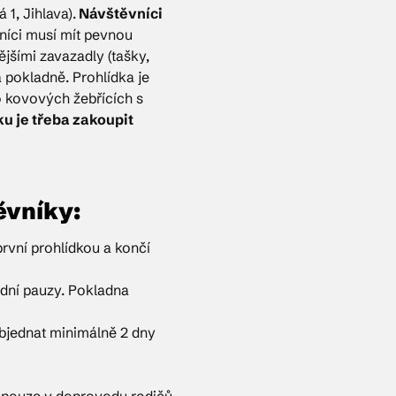
1, Jihlava).
Návštěvníci
íci musí mít pevnou
šími zavazadly (tašky,
 pokladně. Prohlídka je
o kovových žebřících s
u je třeba zakoupit
ěvníky:
rvní prohlídkou a končí
ední pauzy. Pokladna
objednat minimálně 2 dny
t pouze v doprovodu rodičů