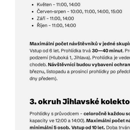
Květen – 11:00, 14:00
Červen–srpen – 10:00, 11:00, 14:00, 15:00
Září – 11:00, 14:00
Říjen – 11:00, 14:00
Maximální počet návštěvníků v jedné skupin
Vstup od 6 let. Prohlídka trvá
30—40 minut
. P
podzemí (Hluboká 1, Jihlava). Prohlídka je ved
chodeb.
Návštěvníci budou vybaveni ochran
březnu, listopadu a prosinci prohlídky po před
dny předem).
3. okruh Jihlavské kolekt
Prohlídky s průvodcem –
celoročně každou so
kapacity ve 12:00 a 14:00).
Maximální počet ná
minimální 5 osob.
Vstup od 10 let.
Doba trván