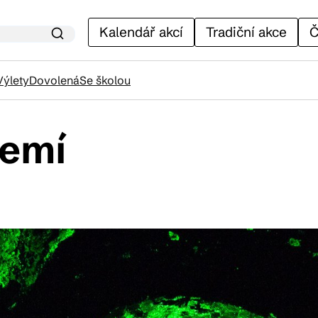
Kalendář akcí
Tradiční akce
Č
Výlety
Dovolená
Se školou
zemí
lendář akcí
adiční akce
ánky
venýry