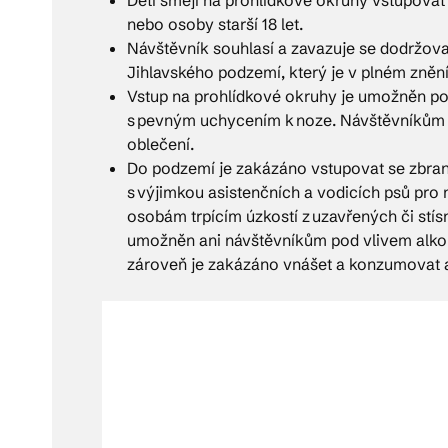
nebo osoby starší 18 let.
Návštěvník souhlasí a zavazuje se dodržova
Jihlavského podzemí, který je v plném znění
Vstup na prohlídkové okruhy je umožněn p
s pevným uchycením k noze. Návštěvníků
oblečení.
Do podzemí je zakázáno vstupovat se zbraní,
s výjimkou asistenčních a vodicích psů pro
osobám trpícím úzkostí z uzavřených či stí
umožněn ani návštěvníkům pod vlivem alko
zároveň je zakázáno vnášet a konzumovat a