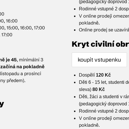
(pedagogický doprovod
Rodinné vstupné 2 dospěl
:00
V online prodeji omeze
00, 16:00
pokladně.
00, 15:00, 16:00, 17:00
Online prodej se uzavír
, 17:00
Kryt civilní ob
koupit vstupenku
ně je 45
, minimální 3
a
začíná na pokladně
 listopadu a prosinci
Dospělí
120 Kč
dny předem).
Děti 6 - 15 let, studenti
sleva)
80 Kč
Děti, žáci a studenti v
ny
(pedagogický doprovod
Rodinné vstupné 2 dospěl
V online prodeji omeze
pokladně.