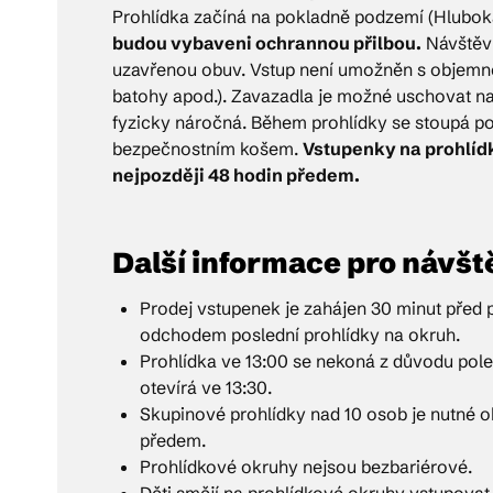
Prohlídka začíná na pokladně podzemí (Hluboká 
budou vybaveni ochrannou přilbou.
Návštěvn
uzavřenou obuv. Vstup není umožněn s objemněj
batohy apod.). Zavazadla je možné uschovat na
fyzicky náročná. Během prohlídky se stoupá p
bezpečnostním košem.
Vstupenky na prohlídk
nejpozději 48 hodin předem.
Další informace pro návšt
Prodej vstupenek je zahájen 30 minut před p
odchodem poslední prohlídky na okruh.
Prohlídka ve 13:00 se nekoná z důvodu pol
otevírá ve 13:30.
Skupinové prohlídky nad 10 osob je nutné 
předem.
Prohlídkové okruhy nejsou bezbariérové.
Děti smějí na prohlídkové okruhy vstupova