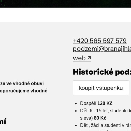
+420 565 597 579
podzemi@branajihla
web ↗
Historické po
uze ve vhodné obuvi
koupit vstupenku
doporučujeme vhodné
Dospělí
120 Kč
Děti 6 - 15 let, studenti
sleva)
80 Kč
mí
Děti, žáci a studenti v