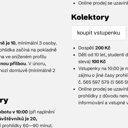
Online prodej se uzavír
Kolektory
koupit vstupenku
ě je 10
, minimální 3 osoby.
Dospělí
200 Kč
rohlídka začíná na pokladně
Děti od 10 let, studenti
ena ve sníženém profilu
sleva)
100 Kč
nou přilbou
. V únoru,
Vstupenky na 10:00 je m
chozí domluvě (minimálně 2
zájmu o jiné časy prohlí
č. 565 597 579 či 565 5
Online prodej se uzavír
prohlídky z důvodu nena
ory
informováni a vstupné 
botu v 10:00
(při naplnění
vštěvníků je 20,
í prohlídky 60—90 minut.