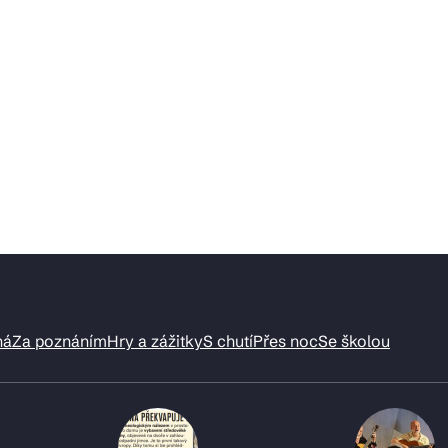
ná
Za poznáním
Hry a zážitky
S chutí
Přes noc
Se školou