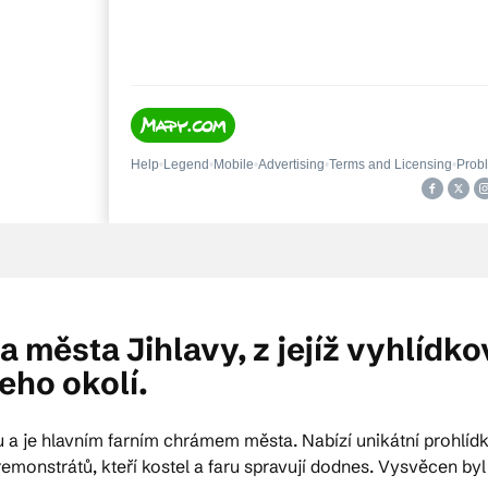
 města Jihlavy, z jejíž vyhlídk
eho okolí.
 a je hlavním farním chrámem města. Nabízí unikátní prohlídku 
premonstrátů, kteří kostel a faru spravují dodnes. Vysvěcen b