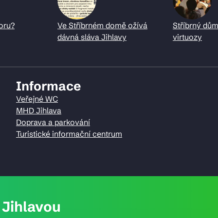
oru?
Ve Stříbrném domě ožívá
Stříbrný dům
dávná sláva Jihlavy
virtuozy
Informace
Veřejné WC
MHD Jihlava
Doprava a parkování
Turistické informační centrum
Jihlavou