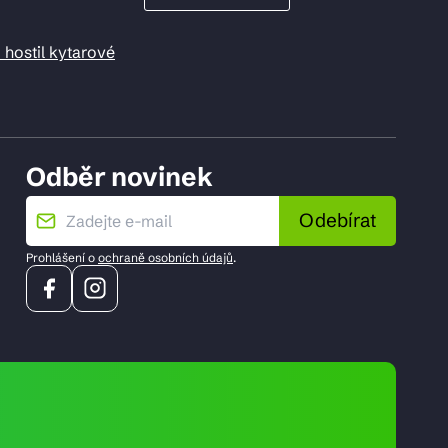
 hostil kytarové
Odběr novinek
Odebírat
Prohlášení o
ochraně osobních údajů
.