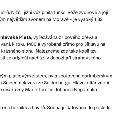
etrů. Nižší jižní věž plnila funkci věže zvonové a její
ruhým největším zvonem na Moravě - je vysoký 1,82
ihlavská Pieta
, vyřezávána z lipového dřeva a
tovaná k roku 1400 a vyrobená přímo pro Jihlavu na
 krásného slohu. Nalezneme zde také kopii tzv.
ti se originál nachází v depozitáři strahovského
aným plátkovým zlatem, byla zhotovena norimberským
 Seidenmelczera ze Seidenbergu. Hlavní oltář zdobí
íře císařovny Marie Terezie Johanna Nepomuka
trona horníků a havířů. Socha je datována do poslední