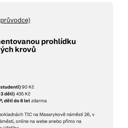
(průvodce)
entovanou prohlídku
kých krovů
 studenti)
90 Kč
3 děti)
435 Kč
, děti do 6 let
zdarma
 pokladnách TIC na Masarykově náměstí 26, v
městí, online na webe anebo přímo na
a Většího