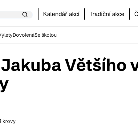
Kalendář akcí
Tradiční akce
Č
Výlety
Dovolená
Se školou
 Jakuba Většího v
lendář akcí
vy
adiční akce
ánky
venýry