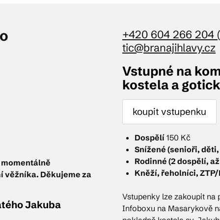
ktické info
ho
+420 604 266 204 
tic@branajihlavy.cz
m vyrazit
Vstupné na kom
kostela a gotic
CS
EN
DE
koupit vstupenku
Dospělí
150 Kč
Snížené (senioři, děti,
Rodinné (2 dospělí, až 
e momentálně
© 2026 Brána Jihlavy
Kněží, řeholníci, ZTP/P
mí věžníka. Děkujeme za
Vstupenky lze zakoupit na
atého Jakuba
Infoboxu na Masarykově ná
pokladně kostela sv. Jakub