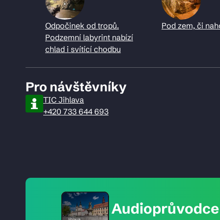
Odpočinek od tropů.
Pod zem, či nah
Podzemní labyrint nabízí
chlad i svítící chodbu
Pro návštěvníky
TIC Jihlava
+420 733 644 693
Audioprůvodce 