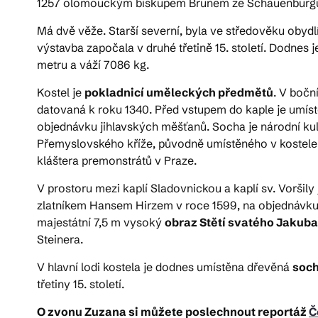
1257 olomouckým biskupem Brunem ze Schauenburg
Má dvě věže. Starší severní, byla ve středověku obyd
výstavba započala v druhé třetině 15. století. Dodnes
metru a váží 7086 kg.
Kostel je
pokladnicí uměleckých předmětů
. V bočn
datovaná k roku 1340. Před vstupem do kaple je umís
objednávku jihlavských měšťanů. Socha je národní kul
Přemyslovského kříže, původně umístěného v kostele Po
kláštera premonstrátů v Praze.
V prostoru mezi kaplí Sladovnickou a kaplí sv. Voršil
zlatníkem Hansem Hirzem v roce 1599, na objednávku 
majestátní 7,5 m vysoký
obraz Stětí svatého Jakuba
Steinera.
V hlavní lodi kostela je dodnes umístěna dřevěná
soch
třetiny 15. století.
O zvonu Zuzana si můžete poslechnout reportáž
Č