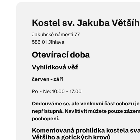
Pra
Kostel sv. Jakuba Větší
Jakubské náměstí 77
Ka
586 01 Jihlava
O‍tevírací doba
Vyhlídková věž
červen - září
Po - Ne: 10:00 - 17:00
Omlouváme se, ale venkovní část ochozu j
nepřístupná. Navštívit můžete pouze záze
pochopení.
Komentovaná prohlídka kostela sv
Většího a gotických krovů