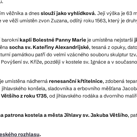
u.
lím věžníka a dnes
slouží jako vyhlídková
. Její výška je 63 m
 je ve věži umístěn zvon Zuzana, odlitý roku 1563, který je d
í barokní
kapli Bolestné Panny Marie
je umístěna nejstarší
j
těna
socha sv. Kateřiny Alexandrijské
, tesaná z opuky, da
turní památkou patří do velmi vzácného souboru skulptur tzv.
výšení sv. Kříže, později v kostele sv. Ignáce a v současnos
y je umístěna nádherná
renesanční křtitelnice
, zdobená tep
jihlavského konšela, sladovníka a erbovního měšťana Jacoba
 Většího z roku 1735
, od jihlavského rodáka a dvorního mal
a patrona kostela a města Jihlavy sv. Jakuba Většího
, pa
eského rozhlasu
.