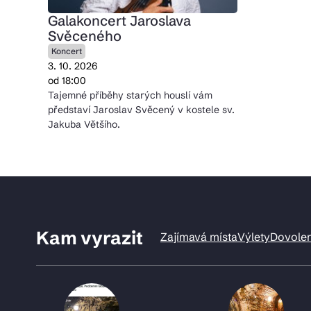
Galakoncert Jaroslava
Svěceného
Koncert
3. 10. 2026
od 18:00
Tajemné příběhy starých houslí vám
představí Jaroslav Svěcený v kostele sv.
Jakuba Většího.
Kam vyrazit
Zajímavá místa
Výlety
Dovole