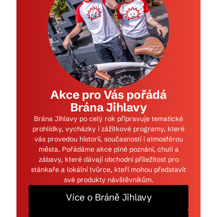
Akce pro Vás pořádá
Brána Jihlavy
Brána Jihlavy po celý rok připravuje tematické
prohlídky, vycházky i zážitkové programy, které
vás provedou historií, současností i atmosférou
města. Pořádáme akce plné poznání, chutí a
zábavy, které dávají obchodní příležitost pro
stánkaře a lokální tvůrce, kteří mohou představit
své produkty návštěvníkům.
Více o Bráně Jihlavy