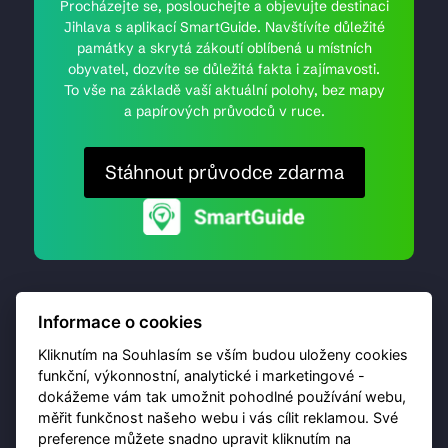
Procházejte se, poslouchejte a objevujte destinaci
Jihlava s aplikací SmartGuide. Navštívíte důležité
památky a skrytá zákoutí oblíbená u místních
obyvatel, dozvíte se důležitá fakta i zajímavosti.
To vše na základě vaší aktuální polohy, bez mapy
a papírových průvodců v ruce.
Stáhnout průvodce zdarma
Informace o cookies
Kliknutím na Souhlasím se vším budou uloženy cookies
funkční, výkonnostní, analytické i marketingové -
dokážeme vám tak umožnit pohodlné používání webu,
© 2026 Destinační portál provozuje
Brána Jihlavy
,
měřit funkčnost našeho webu i vás cílit reklamou. Své
příspěvková organizace. Všechna práva vyhrazena.
preference můžete snadno upravit kliknutím na