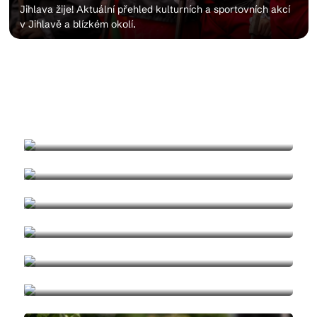
Jihlava žije! Aktuální přehled kulturních a sportovních akcí
v Jihlavě a blízkém okolí.
Kam vyrazit
CS
EN
DE
Masopust v Jihlavě
Kapří Den
Velikonoce v Jihlavě
© 2026 Brána Jihlavy
Maker Faire v Jihlavě
Eurojack a Jihlavské pivní pábení
Zaplétání májky a májový jarmark