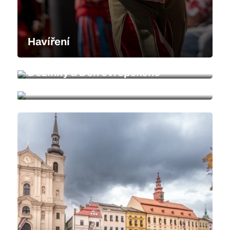
Havíření
Boží Food Fest
Dožínky a Den evropského
dědictví