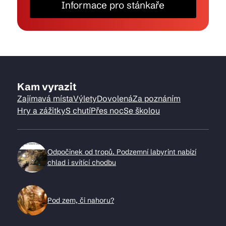
Informace pro stánkaře
Kam vyrazit
Zajímavá místa
Výlety
Dovolená
Za poznáním
Hry a zážitky
S chutí
Přes noc
Se školou
Odpočinek od tropů. Podzemní labyrint nabízí
chlad i svítící chodbu
Pod zem, či nahoru?