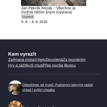
Jan Peknik Kozák – Všechno je
možná něčím jiným (výstava)
Výstava
11. 6. - 6. 9. 2026
Kam vyrazit
Zajímavá místa
Výlety
Dovolená
Za poznáním
Hry a zážitky
S chutí
Přes noc
Se školou
Odpočinek od tropů. Podzemní labyrint nabízí
chlad i svítící chodbu