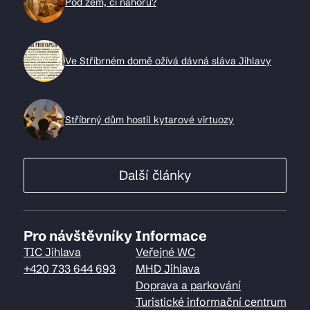
Pod zem, či nahoru?
Ve Stříbrném domě ožívá dávná sláva Jihlavy
Stříbrný dům hostil kytarové virtuozy
Další články
Pro návštěvníky
Informace
TIC Jihlava
Veřejné WC
+420 733 644 693
MHD Jihlava
Doprava a parkování
Turistické informační centrum