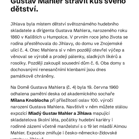
Gustav Mahler strávil kus svého
dětství.
Jihlava byla místem dětství světoznámého hudebního
skladatele a dirigenta Gustava Mahlera, narozeného roku
1860 v Kalištích u Humpolce. V prvním roce jeho života se
rodina přestěhovala do Jihlavy, do domu ve Znojemské
ulici č. 4. Otec Mahlera si v něm později otevřel výčep a
věnoval se výrobě a prodeji pálenky, sladkých likérů a
rosolky. Později zakoupil sousední dům č. 6. Oba domy s
dochovanými renesančními klenbami jsou dnes
památkově chráněny.
Na Domě Gustava Mahlera (č. 4) byla 19. června 1960
odhalena pamětní deska od akademického sochaře
Milana Knoblocha
při příležitosti oslav 100. výročí
narození Gustava Mahlera. Navštívit v něm můžete stálou
expozici
Mladý Gustav Mahler a Jihlava
mapující
skladatelova školní léta, počátky hudební kariéry i
rodinné zázemí včetně manželství s o 19 let mladší Almou
Mahler. Expozice zmiňuje i česko-německo-židovské