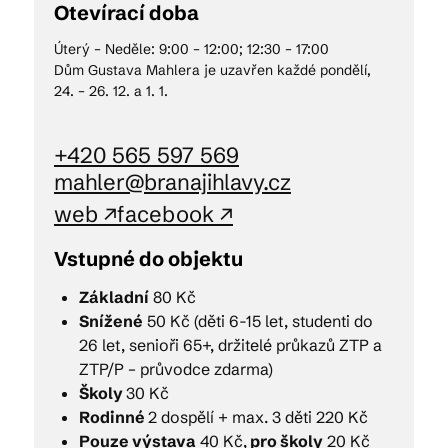
Otevírací doba
Úterý – Neděle: 9:00 – 12:00; 12:30 – 17:00
Kam vyrazit
Dům Gustava Mahlera je uzavřen každé pondělí,
24. – 26. 12. a 1. 1.
CS
EN
DE
+420 565 597 569
mahler@branajihlavy.cz
web ↗
facebook ↗
Vstupné do objektu
© 2026 Brána Jihlavy
Základní
80 Kč
Snížené
50 Kč (děti 6-15 let, studenti do
26 let, senioři 65+, držitelé průkazů ZTP a
ZTP/P – průvodce zdarma)
Školy
30 Kč
Rodinné
2 dospělí + max. 3 děti 220 Kč
Pouze výstava
40 Kč,
pro
školy
20 Kč