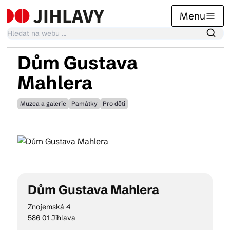
Menu
Dům Gustava
Kalendář akcí
Mahlera
Muzea a galerie
Památky
Pro děti
Tradiční akce
Články
Suvenýry
Dům Gustava Mahlera
Znojemská 4
586 01 Jihlava
Praktické info