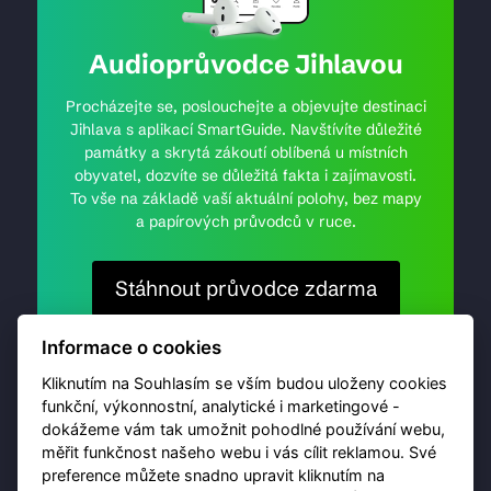
Audioprůvodce Jihlavou
Procházejte se, poslouchejte a objevujte destinaci
Jihlava s aplikací SmartGuide. Navštívíte důležité
památky a skrytá zákoutí oblíbená u místních
obyvatel, dozvíte se důležitá fakta i zajímavosti.
To vše na základě vaší aktuální polohy, bez mapy
a papírových průvodců v ruce.
Stáhnout průvodce zdarma
Informace o cookies
Kliknutím na Souhlasím se vším budou uloženy cookies
funkční, výkonnostní, analytické i marketingové -
dokážeme vám tak umožnit pohodlné používání webu,
měřit funkčnost našeho webu i vás cílit reklamou. Své
preference můžete snadno upravit kliknutím na