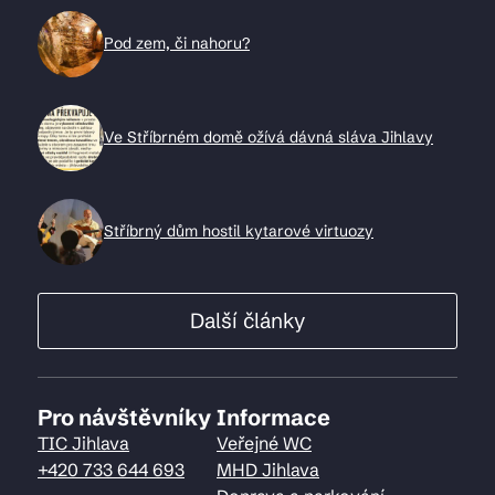
Pod zem, či nahoru?
Ve Stříbrném domě ožívá dávná sláva Jihlavy
Stříbrný dům hostil kytarové virtuozy
Další články
Pro návštěvníky
Informace
TIC Jihlava
Veřejné WC
+420 733 644 693
MHD Jihlava