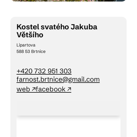
Kam vyrazit
Kostel svatého Jakuba
Většího
Lipartova
CS
EN
DE
588 53 Brtnice
+420 732 951 303
farnost.brtnice@gmail.com
© 2026 Brána Jihlavy
web ↗
facebook ↗