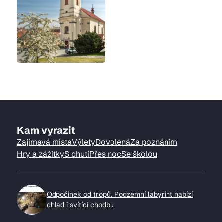
Kam vyrazit
Zajímavá místa
Výlety
Dovolená
Za poznáním
Hry a zážitky
S chutí
Přes noc
Se školou
Odpočinek od tropů. Podzemní labyrint nabízí
chlad i svítící chodbu