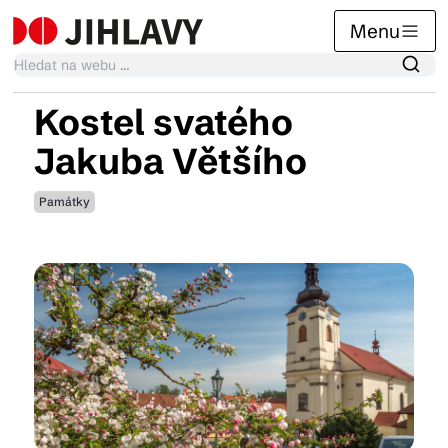
Menu
Kostel svatého
Kalendář akcí
Jakuba Většího
Památky
Tradiční akce
Články
Suvenýry
Praktické info