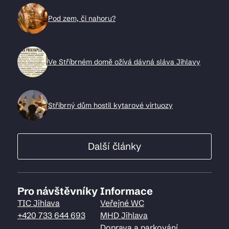
Pod zem, či nahoru?
Ve Stříbrném domě ožívá dávná sláva Jihlavy
Stříbrný dům hostil kytarové virtuozy
Další články
Pro návštěvníky
Informace
TIC Jihlava
Veřejné WC
+420 733 644 693
MHD Jihlava
Doprava a parkování