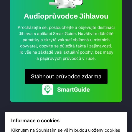
Audioprůvodce Jihlavou
Procházejte se, poslouchejte a objevujte destinaci
Jihlava s aplikací SmartGuide. Navštívíte důležité
památky a skrytá zákoutí oblíbená u místních
obyvatel, dozvíte se důležitá fakta i zajímavosti.
To vše na základě vaší aktuální polohy, bez mapy
a papírových průvodců v ruce.
Stáhnout průvodce zdarma
Informace o cookies
Kliknutím na Souhlasím se vším budou uloženy cookies