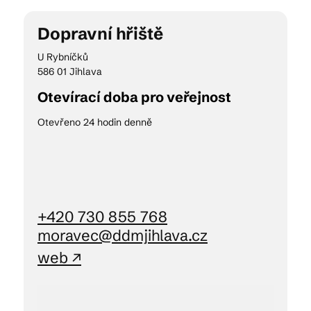
Dopravní hřiště
Kam vyrazit
U Rybníčků
586 01 Jihlava
Otevírací doba pro veřejnost
CS
EN
DE
Otevřeno 24 hodin denně
© 2026 Brána Jihlavy
+420 730 855 768
moravec@ddmjihlava.cz
web ↗