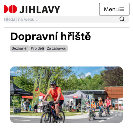
Menu
Dopravní hřiště
Kalendář akcí
Bezbariér
Pro děti
Za zábavou
Tradiční akce
Články
Suvenýry
Praktické info