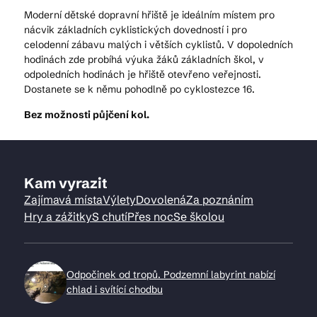
Moderní dětské dopravní hřiště je ideálním místem pro
nácvik základních cyklistických dovedností i pro
celodenní zábavu malých i větších cyklistů. V dopoledních
hodinách zde probíhá výuka žáků základních škol, v
odpoledních hodinách je hřiště otevřeno veřejnosti.
Dostanete se k němu pohodlně po cyklostezce 16.
Bez možnosti půjčení kol.
Kam vyrazit
Zajímavá místa
Výlety
Dovolená
Za poznáním
Hry a zážitky
S chutí
Přes noc
Se školou
Odpočinek od tropů. Podzemní labyrint nabízí
chlad i svítící chodbu