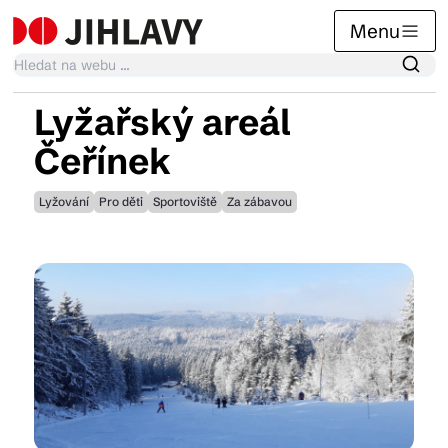
Menu
Lyžařský areál
Kalendář akcí
Čeřínek
Lyžování
Pro děti
Sportoviště
Za zábavou
Tradiční akce
Články
Suvenýry
Praktické info