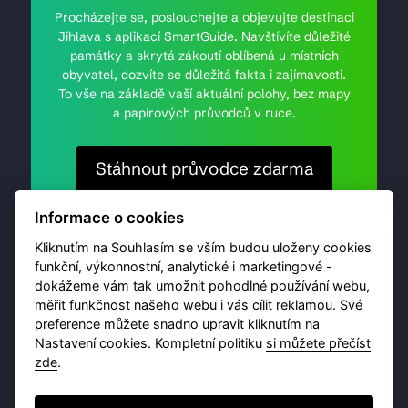
Procházejte se, poslouchejte a objevujte destinaci
Jihlava s aplikací SmartGuide. Navštívíte důležité
památky a skrytá zákoutí oblíbená u místních
obyvatel, dozvíte se důležitá fakta i zajímavosti.
To vše na základě vaší aktuální polohy, bez mapy
a papírových průvodců v ruce.
Stáhnout průvodce zdarma
Informace o cookies
Kliknutím na Souhlasím se vším budou uloženy cookies
funkční, výkonnostní, analytické i marketingové -
dokážeme vám tak umožnit pohodlné používání webu,
měřit funkčnost našeho webu i vás cílit reklamou. Své
preference můžete snadno upravit kliknutím na
Nastavení cookies. Kompletní politiku
si můžete přečíst
zde
.
© 2026 Destinační portál provozuje
Brána Jihlavy
,