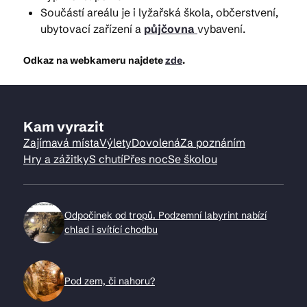
Součástí areálu je i lyžařská škola, občerstvení,
ubytovací zařízení a
p
ůjčovna
vybavení.
Odkaz na webkameru najdete
zde
.
Kam vyrazit
Zajímavá místa
Výlety
Dovolená
Za poznáním
Hry a zážitky
S chutí
Přes noc
Se školou
Odpočinek od tropů. Podzemní labyrint nabízí
chlad i svítící chodbu
Pod zem, či nahoru?