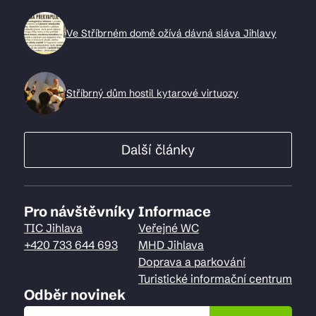
Ve Stříbrném domě ožívá dávná sláva Jihlavy
Stříbrný dům hostil kytarové virtuozy
Další články
Pro návštěvníky
Informace
TIC Jihlava
Veřejné WC
+420 733 644 693
MHD Jihlava
Doprava a parkování
Turistické informační centrum
Odběr novinek