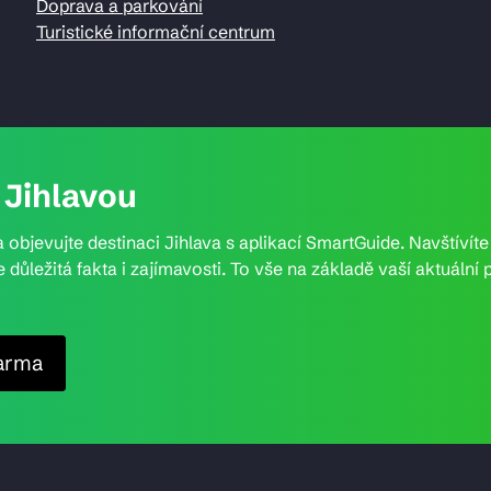
Doprava a parkování
Turistické informační centrum
Jihlavou
 objevujte destinaci Jihlava s aplikací SmartGuide. Navštívít
e důležitá fakta i zajímavosti. To vše na základě vaší aktuál
arma