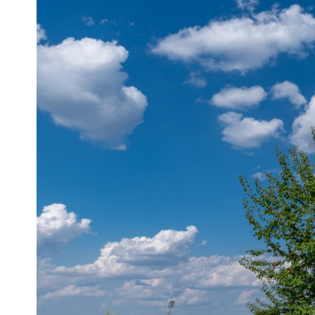
Pra
Ka