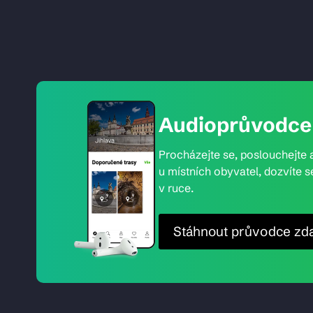
Audioprůvodce 
Procházejte se, poslouchejte a
u místních obyvatel, dozvíte s
v ruce.
Stáhnout průvodce zd