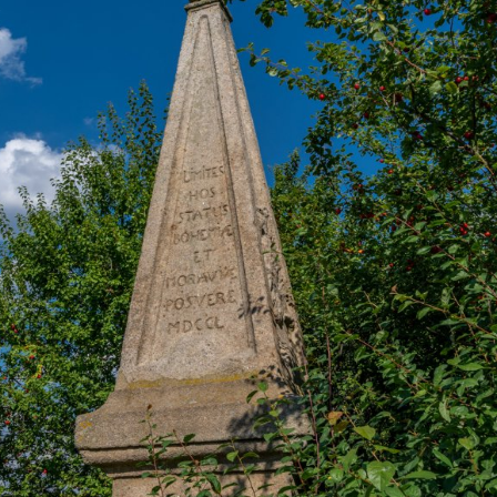
ktické info
m vyrazit
CS
EN
DE
© 2026 Brána Jihlavy