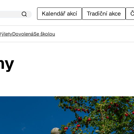
Kalendář akcí
Tradiční akce
Č
Výlety
Dovolená
Se školou
ny
lendář akcí
adiční akce
ánky
venýry