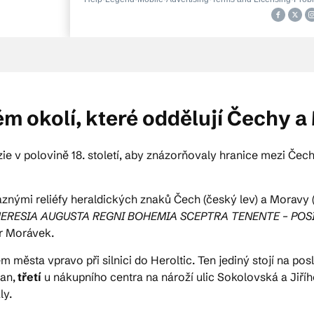
ém okolí, které oddělují Čechy 
ie v polovině 18. století, aby znázorňovaly hranice mezi Če
raznými reliéfy heraldických znaků Čech (český lev) a Moravy 
HERESIA AUGUSTA REGNI BOHEMIA SCEPTRA TENENTE – POS
or Morávek.
 města vpravo při silnici do Heroltic. Ten jediný stojí na pos
an,
třetí
u nákupního centra na nároží ulic Sokolovská a Jiř
ly.