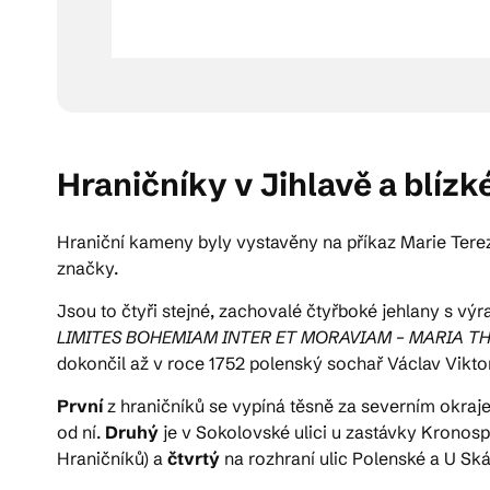
Hraničníky v Jihlavě a blízk
Hraniční kameny byly vystavěny na příkaz Marie Terez
značky.
Jsou to čtyři stejné, zachovalé čtyřboké jehlany s vý
LIMITES BOHEMIAM INTER ET MORAVIAM – MARIA T
dokončil až v roce 1752 polenský sochař Václav Vikt
První
z hraničníků se vypíná těsně za severním okrajem
od ní.
Druhý
je v Sokolovské ulici u zastávky Kronosp
Hraničníků) a
čtvrtý
na rozhraní ulic Polenské a U Ská