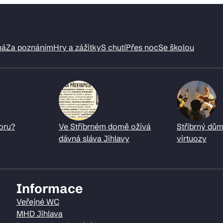
ná
Za poznáním
Hry a zážitky
S chutí
Přes noc
Se školou
oru?
Ve Stříbrném domě ožívá
Stříbrný dům
dávná sláva Jihlavy
virtuozy
Informace
Veřejné WC
MHD Jihlava