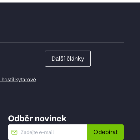
Další články
 hostil kytarové
Odběr novinek
Odebírat