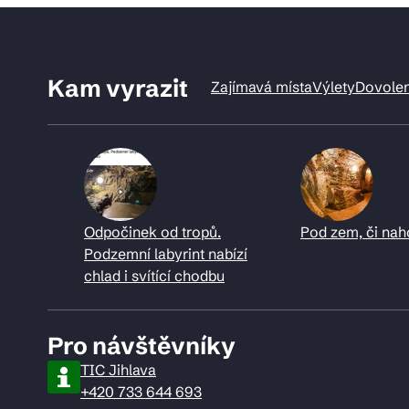
Kam vyrazit
Zajímavá místa
Výlety
Dovole
Odpočinek od tropů.
Pod zem, či nah
Podzemní labyrint nabízí
chlad i svítící chodbu
Pro návštěvníky
TIC Jihlava
+420 733 644 693