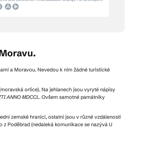
a Moravu.
chami a Moravou. Nevedou k nim žádné turistické
(moravská orlice). Na jehlanech jsou vyryté nápisy
ITI ANNO MDCCL
. Ovšem samotné památníky
lední zemské hranici, ostatní jsou v různé vzdálenosti
ího z Poděbrad (nedaleká komunikace se nazývá U