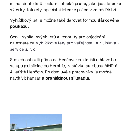
mimo těchto letů i ostatní letecké práce, jako jsou letecké
výcviky, fotolety, speciální letecké práce v zemědělství.
Vyhlídkový let je možné také darovat formou
dárkového
poukazu
.
Ceník vyhlídkových letů a kontakty pro objednání
naleznete na
Vyhlídkové lety pro veřejnost | Air Jihlava -
service s. r. o.
Společnost sídlí přímo na Henčovském letišti u hlavního
vstupu (od silnice do Heroltic, zastávka autobusu MHD č.
4 Letiště Henčov). Po domluvě s pracovníky je možné
navštívit hangár a
prohlédnout si letadla
.