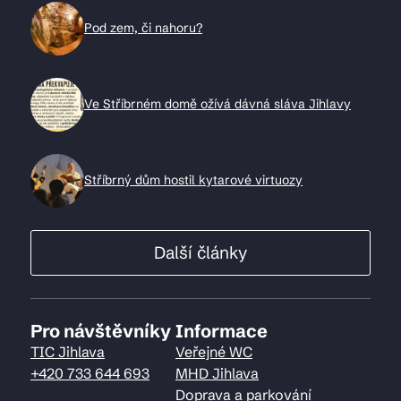
Pod zem, či nahoru?
Ve Stříbrném domě ožívá dávná sláva Jihlavy
Stříbrný dům hostil kytarové virtuozy
Další články
Pro návštěvníky
Informace
TIC Jihlava
Veřejné WC
+420 733 644 693
MHD Jihlava
Doprava a parkování