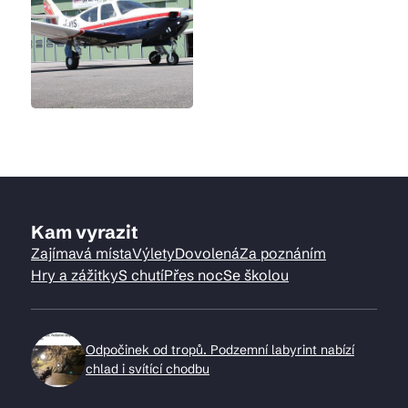
Kam vyrazit
Zajímavá místa
Výlety
Dovolená
Za poznáním
Hry a zážitky
S chutí
Přes noc
Se školou
Odpočinek od tropů. Podzemní labyrint nabízí
chlad i svítící chodbu