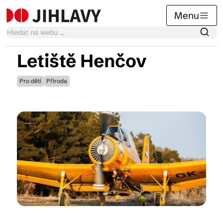
Menu
Letiště Henčov
Kalendář akcí
Pro děti
Příroda
Tradiční akce
Články
Suvenýry
Praktické info