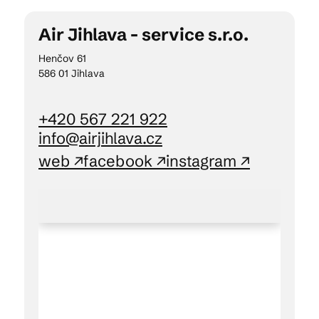
Air Jihlava - service s.r.o.
Kam vyrazit
Henčov 61
586 01 Jihlava
CS
EN
DE
+420 567 221 922
info@airjihlava.cz
web ↗
facebook ↗
instagram ↗
© 2026 Brána Jihlavy