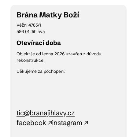
Brána Matky Boží
Kam vyrazit
Věžní 4785/1
586 01 Jihlava
‍Otevírací doba
CS
EN
DE
Objekt je od ledna 2026 uzavřen z důvodu
rekonstrukce.
Děkujeme za pochopení.
© 2026 Brána Jihlavy
tic@branajihlavy.cz
facebook ↗
instagram ↗