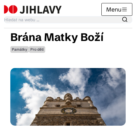
Menu
Brána Matky Boží
Kalendář akcí
Památky
Pro děti
Tradiční akce
Články
Suvenýry
Praktické info