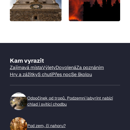
Kam vyrazit
Zajímavá místa
Výlety
Dovolená
Za poznáním
Hry a zážitky
S chutí
Přes noc
Se školou
Odpočinek od tropů. Podzemní labyrint nabízí
chlad i svítící chodbu
Pod zem, či nahoru?