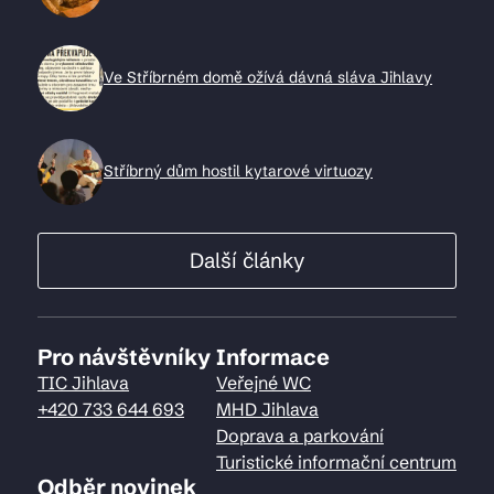
Ve Stříbrném domě ožívá dávná sláva Jihlavy
Stříbrný dům hostil kytarové virtuozy
Další články
Pro návštěvníky
Informace
TIC Jihlava
Veřejné WC
+420 733 644 693
MHD Jihlava
Doprava a parkování
Turistické informační centrum
Odběr novinek