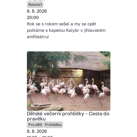
Koncert
8. 8. 2026
20:00
Rok se s rokem sešel a my se opět
potkáme s kapelou Kalybr v jihlavském
amfiteátru!
Dětské večerní prohlídky - Cesta do
pravěku
Pro děti
Prohlídka
8. 8. 2026