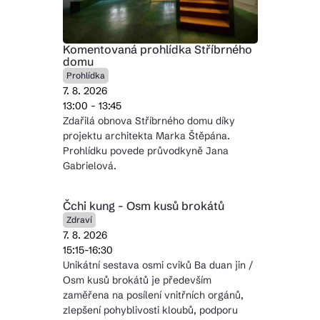
Komentovaná prohlídka Stříbrného
domu
Prohlídka
7. 8. 2026
13:00 - 13:45
Zdařilá obnova Stříbrného domu díky
projektu architekta Marka Štěpána.
Prohlídku povede průvodkyně Jana
Gabrielová.
Čchi kung - Osm kusů brokátů
Zdraví
7. 8. 2026
15:15-16:30
Unikátní sestava osmi cviků Ba duan jin /
Osm kusů brokátů je především
zaměřena na posílení vnitřních orgánů,
zlepšení pohyblivosti kloubů, podporu