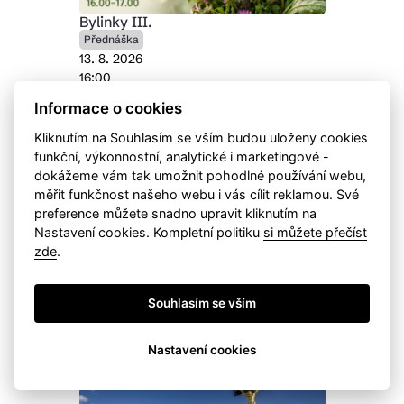
Bylinky III.
Přednáška
13. 8. 2026
16:00
Přednáška s besedou a praktickými
Informace o cookies
radami.
Kliknutím na Souhlasím se vším budou uloženy cookies
funkční, výkonnostní, analytické i marketingové -
Ježkovo kulturní léto 2026: Oči,
dokážeme vám tak umožnit pohodlné používání webu,
Tomáš Štefka Band
měřit funkčnost našeho webu i vás cílit reklamou. Své
Koncert
Léto v Jihlavě
Tanec
preference můžete snadno upravit kliknutím na
13. 8. 2026
Nastavení cookies. Kompletní politiku
si můžete přečíst
18:00-22:00
zde
.
Kulturní pivovarské léto plné rockové
muziky. Každý čtvrtek od 18h. Letní
pohoda, skvělé pivo, dobré jídlo! Tam
Souhlasím se vším
musíš být!
Nastavení cookies