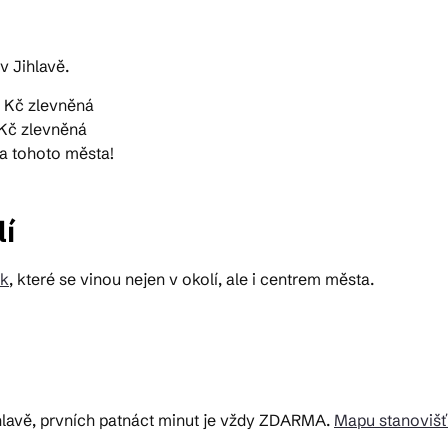
v Jihlavě.
1 Kč zlevněná
 Kč zlevněná
la tohoto města!
lí
ek
, které se vinou nejen v okolí, ale i centrem města.
ihlavě, prvních patnáct minut je vždy ZDARMA.
Mapu stanovišť