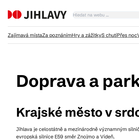
Zajímavá místa
Za poznáním
Hry a zážitky
S chutí
Přes noc
Ka
Doprava a par
Tr
Krajské město v srd
Čl
Jihlava je celostátně a mezinárodně významným silniční
Su
evropská silnice E59 směr Znojmo a Vídeň.