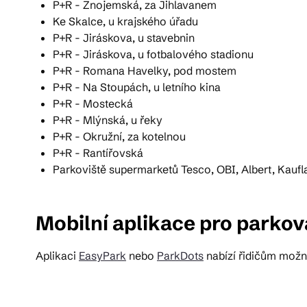
P+R - Znojemská, za Jihlavanem
Ke Skalce, u krajského úřadu
P+R - Jiráskova, u stavebnin
P+R - Jiráskova, u fotbalového stadionu
P+R - Romana Havelky, pod mostem
P+R - Na Stoupách, u letního kina
P+R - Mostecká
P+R - Mlýnská, u řeky
P+R - Okružní, za kotelnou
P+R - Rantířovská
Parkoviště supermarketů Tesco, OBI, Albert, Kaufl
Mobilní aplikace pro parkov
Aplikaci
EasyPark
nebo
ParkDots
nabízí řidičům možno