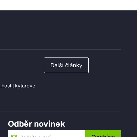
Další články
 hostil kytarové
Odběr novinek