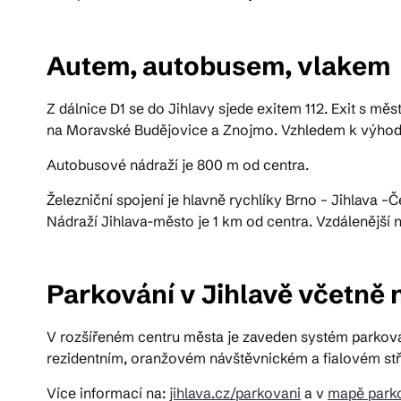
Pra
Autem, autobusem, vlakem
Z dálnice D1 se do Jihlavy sjede exitem 112. Exit s m
Ka
na Moravské Budějovice a Znojmo. Vzhledem k výhodné
Autobusové nádraží je 800 m od centra.
Železniční spojení je hlavně rychlíky Brno – Jihlava 
Nádraží Jihlava-město je 1 km od centra. Vzdálenější n
Parkování v Jihlavě včetně
V rozšířeném centru města je zaveden systém parková
rezidentním, oranžovém návštěvnickém a fialovém st
Více informací na:
jihlava.cz/parkovani
a v
mapě parko