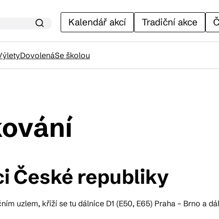
Kalendář akcí
Tradiční akce
Č
Výlety
Dovolená
Se školou
lendář akcí
kování
adiční akce
ci České republiky
ánky
m uzlem, kříží se tu dálnice D1 (E50, E65) Praha – Brno a dál
venýry