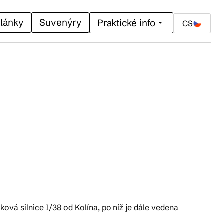
lánky
Suvenýry
Praktické info
CS
ková silnice I/38 od Kolína, po níž je dále vedena