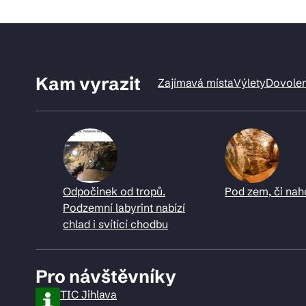
Kam vyrazit
Zajímavá místa
Výlety
Dovole
Odpočinek od tropů.
Pod zem, či nah
Podzemní labyrint nabízí
chlad i svítící chodbu
Pro návštěvníky
TIC Jihlava