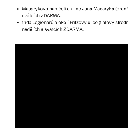
Masarykovo náměstí a ulice Jana Masaryka (oranžov
svátcích ZDARMA.
třída Legionářů a okolí Fritzovy ulice (fialový st
nedělích a svátcích ZDARMA.