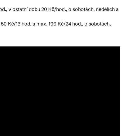
., v ostatní dobu 20 Kč/hod., o sobotách, nedělích a
. 50 Kč/13 hod. a max. 100 Kč/24 hod., o sobotách,