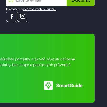
Odebírat
Prohlášení o
ochraně osobních údajů
.
e důležité památky a skrytá zákoutí oblíbená
ní polohy, bez mapy a papírových průvodců