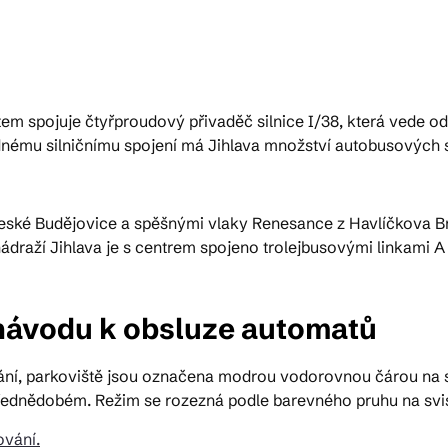
ktické info
ěstem spojuje čtyřproudový přivaděč silnice I/38, která vede 
m vyrazit
mu silničnímu spojení má Jihlava množství autobusových spoj
CS
EN
DE
–České Budějovice a spěšnými vlaky Renesance z Havlíčkova Br
ádraží Jihlava je s centrem spojeno trolejbusovými linkami A 
 návodu k obsluze automatů
© 2026 Brána Jihlavy
ní, parkoviště jsou označena modrou vodorovnou čárou na si
řednědobém. Režim se rozezná podle barevného pruhu na svi
vání.