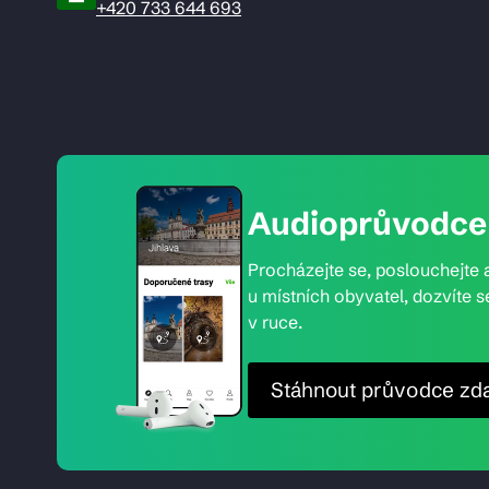
+420 733 644 693
Audioprůvodce 
Procházejte se, poslouchejte a
u místních obyvatel, dozvíte s
v ruce.
Stáhnout průvodce zd