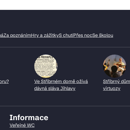
ná
Za poznáním
Hry a zážitky
S chutí
Přes noc
Se školou
oru?
Ve Stříbrném domě ožívá
Stříbrný dům
dávná sláva Jihlavy
virtuozy
Informace
Veřejné WC