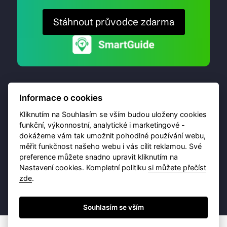
Stáhnout průvodce zdarma
Informace o cookies
Kliknutím na Souhlasím se vším budou uloženy cookies
funkční, výkonnostní, analytické i marketingové -
dokážeme vám tak umožnit pohodlné používání webu,
© 2026 Destinační portál provozuje
Brána Jihlavy
,
měřit funkčnost našeho webu i vás cílit reklamou. Své
příspěvková organizace. Všechna práva vyhrazena.
preference můžete snadno upravit kliknutím na
Nastavení cookies. Kompletní politiku
si můžete přečíst
zde
.
Ochrana osobních údajů
Obchodní podmínky
Souhlasím se vším