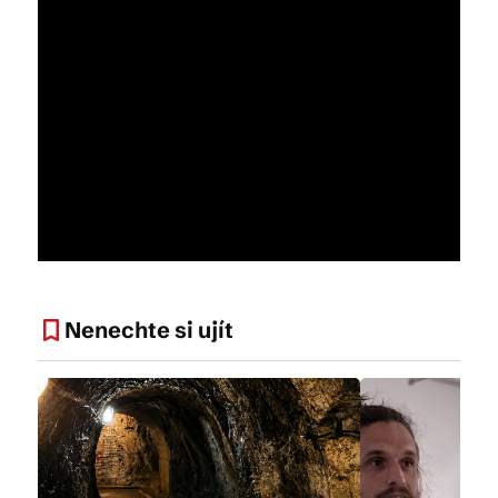
12. 8.
2026
- 12.
8.
2026
Výtvarná
7. 8.
2026
dílna k
- 8.
výstavě
8.
„Všechno
2026
Tajemství
je možná
podzemních
něčím
Nenechte si ujít
chodeb
jiným“