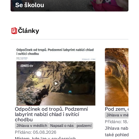
Se školou
Články
Odpočinek od tropů. Podzemní
Pod zem, či n
labyrint nabízí chlad i svítící
Jihlava v médiích
chodbu
Přidáno: 18.07.2
Jihlava v médiích
Napsali o nás
podzemí
Jihlava nabízí n
Přidáno: 05.08.2026
také pohled ze s
Místem, kde lze v současných