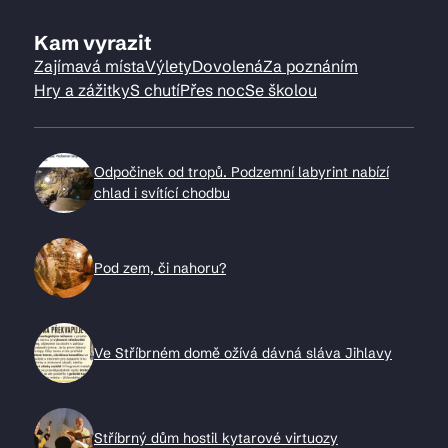
Kam vyrazit
Zajímavá místa
Výlety
Dovolená
Za poznáním
Hry a zážitky
S chutí
Přes noc
Se školou
Odpočinek od tropů. Podzemní labyrint nabízí
chlad i svítící chodbu
Pod zem, či nahoru?
Ve Stříbrném domě ožívá dávná sláva Jihlavy
Stříbrný dům hostil kytarové virtuozy