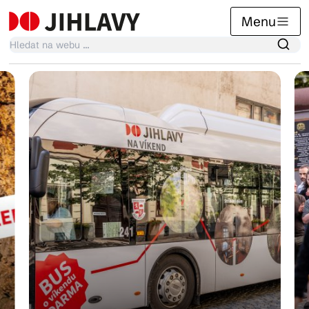
Menu
Kalendář akcí
Tradiční akce
Články
Suvenýry
Praktické info