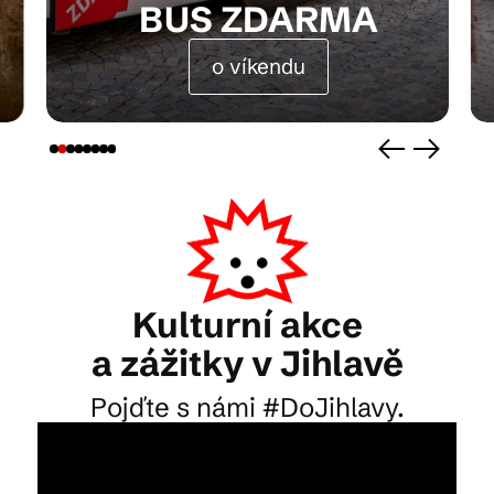
BUS ZDARMA
o víkendu
Kam vyrazit
CS
EN
DE
© 2026 Brána Jihlavy
Kulturní akce
a zážitky v Jihlavě
Pojďte s námi #DoJihlavy.