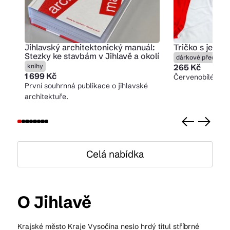
Jihlavský architektonický manuál:
Tričko s ježke
Stezky ke stavbám v Jihlavě a okolí
dárkové předměty
knihy
265 Kč
1 699 Kč
Červenobílé trič
První souhrnná publikace o jihlavské
architektuře.
Celá nabídka
O Jihlavě
Krajské město Kraje Vysočina neslo hrdý titul stříbrné