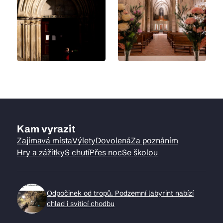
Kam vyrazit
Zajímavá místa
Výlety
Dovolená
Za poznáním
Hry a zážitky
S chutí
Přes noc
Se školou
Odpočinek od tropů. Podzemní labyrint nabízí
chlad i svítící chodbu