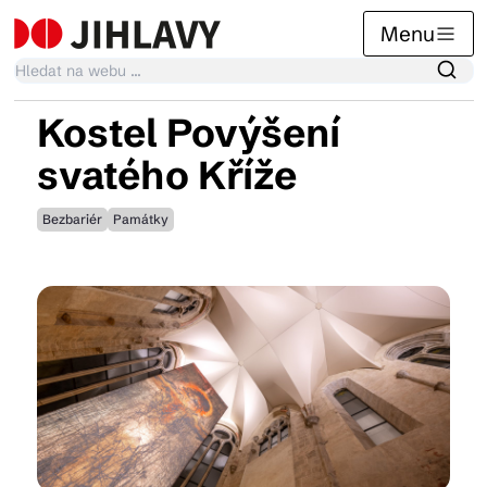
Menu
Kostel Povýšení
Kalendář akcí
svatého Kříže
Bezbariér
Památky
Tradiční akce
Články
Suvenýry
Praktické info