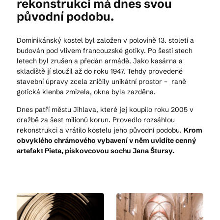
rekonstrukci má dnes svou
původní podobu.
Dominikánský kostel byl založen v polovině 13. století a
budován pod vlivem francouzské gotiky. Po šesti stech
letech byl zrušen a předán armádě. Jako kasárna a
skladiště jí sloužil až do roku 1947. Tehdy provedené
stavební úpravy zcela zničily unikátní prostor – raně
gotická klenba zmizela, okna byla zazděna.
Dnes patří městu Jihlava, které jej koupilo roku 2005 v
dražbě za šest milionů korun. Provedlo rozsáhlou
rekonstrukci a vrátilo kostelu jeho původní podobu.
Krom
obvyklého chrámového vybavení v něm uvidíte cenný
artefakt Pieta, pískovcovou sochu Jana Štursy.