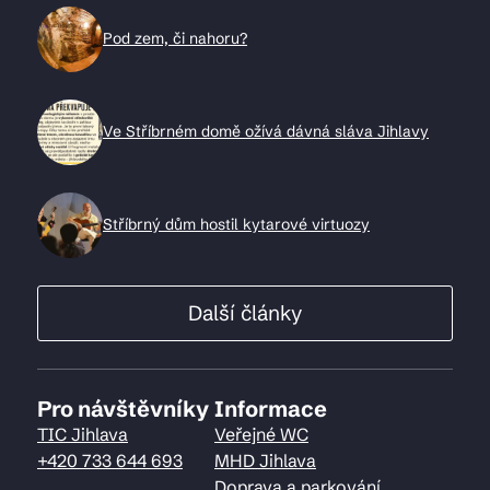
Pod zem, či nahoru?
Ve Stříbrném domě ožívá dávná sláva Jihlavy
Stříbrný dům hostil kytarové virtuozy
Další články
Pro návštěvníky
Informace
TIC Jihlava
Veřejné WC
+420 733 644 693
MHD Jihlava
Doprava a parkování