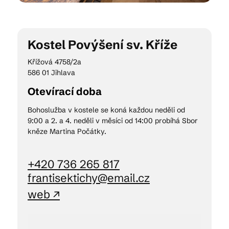
Kam vyrazit
Kostel Povýšení sv. Kříže
Křížová 4758/2a
586 01 Jihlava
CS
EN
DE
Otevírací doba
Bohoslužba v kostele se koná každou neděli od
9:00 a 2. a 4. neděli v měsíci od 14:00 probíhá Sbor
kněze Martina Počátky.
© 2026 Brána Jihlavy
+420 736 265 817
frantisektichy@email.cz
web ↗