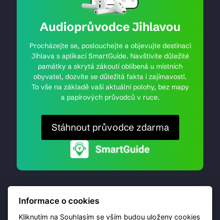
Audioprůvodce Jihlavou
Procházejte se, poslouchejte a objevujte destinaci
Jihlava s aplikací SmartGuide. Navštívíte důležité
památky a skrytá zákoutí oblíbená u místních
obyvatel, dozvíte se důležitá fakta i zajímavosti.
To vše na základě vaší aktuální polohy, bez mapy
a papírových průvodců v ruce.
Stáhnout průvodce zdarma
Informace o cookies
Kliknutím na Souhlasím se vším budou uloženy cookies