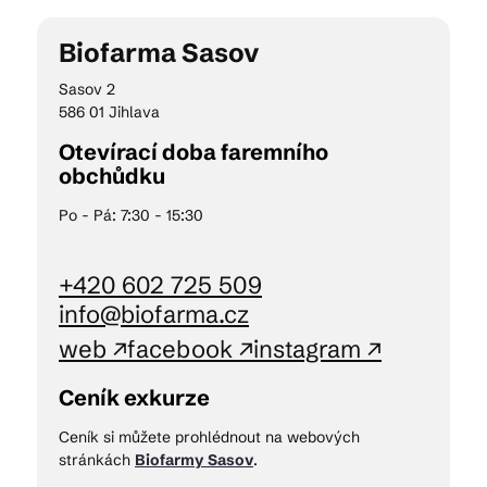
Biofarma Sasov
Kam vyrazit
Sasov 2
586 01 Jihlava
Otevírací doba faremního
CS
EN
DE
obchůdku
Po - Pá: 7:30 - 15:30
+420 602 725 509
© 2026 Brána Jihlavy
info@biofarma.cz
web ↗
facebook ↗
instagram ↗
Ceník exkurze
Ceník si můžete prohlédnout na webových
stránkách
Biofarmy Sasov
.