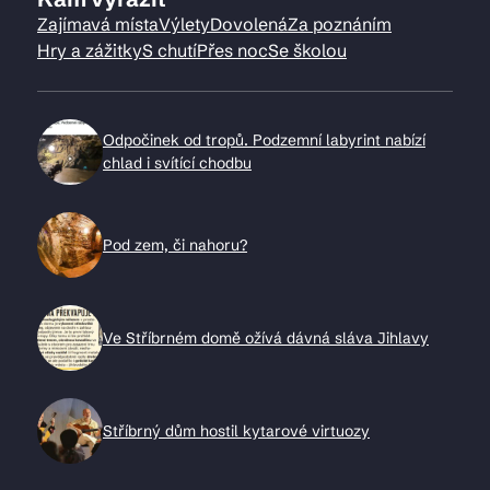
Zajímavá místa
Výlety
Dovolená
Za poznáním
Hry a zážitky
S chutí
Přes noc
Se školou
Odpočinek od tropů. Podzemní labyrint nabízí
chlad i svítící chodbu
Pod zem, či nahoru?
Ve Stříbrném domě ožívá dávná sláva Jihlavy
Stříbrný dům hostil kytarové virtuozy