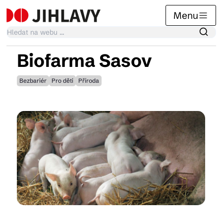
Menu
Biofarma Sasov
Kalendář akcí
Bezbariér
Pro děti
Příroda
Tradiční akce
Články
Suvenýry
Praktické info