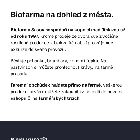
Biofarma na dohled z města.
Biofarma Sasov hospodaří na kopcích nad Jihlavou už
od roku 1997.
Kromě prodeje ze dvora své živočišné i
rostlinné produkce v biokvalitě nabízí pro zájemce
exkurze do svého provozu.
Pěstuje pohanku, brambory, konopí i řepku. Na
pastvinách si můžete prohlédnout krávy, na farmě
prasátka.
Faremní obchůdek najdete přímo na farmě
, veškerou
produkci si však můžete zakoupit i z pohodlí domova na
eshopu
či na
farmářských trzích
.
Kam vyrazit