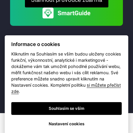
Informace o cookies
Kliknutím na Souhlasím se vším budou uloženy cookies
funkční, výkonnostní, analytické i marketingové -
dokážeme vám tak umožnit pohodlné používání webu,
© 2026 Destinační portál provozuje
Brána Jihlavy
,
měřit funkčnost našeho webu i vás cílit reklamou. Své
příspěvková organizace. Všechna práva vyhrazena.
preference můžete snadno upravit kliknutím na
Nastavení cookies. Kompletní politiku
si můžete přečíst
zde
.
Ochrana osobních údajů
Obchodní podmínky
Souhlasím se vším
Nastavení cookies