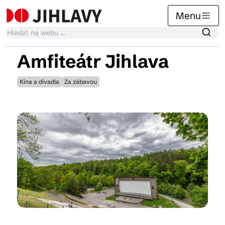
Menu
Amfiteátr Jihlava
Kalendář akcí
Kina a divadla
Za zábavou
Tradiční akce
Články
Suvenýry
Praktické info