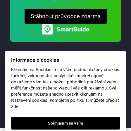
Stáhnout průvodce zdarma
Informace o cookies
Kliknutím na Souhlasím se vším budou uloženy cookies
funkční, výkonnostní, analytické i marketingové -
dokážeme vám tak umožnit pohodlné používání webu,
© 2026 Destinační portál provozuje
Brána Jihlavy
,
měřit funkčnost našeho webu i vás cílit reklamou. Své
příspěvková organizace. Všechna práva vyhrazena.
preference můžete snadno upravit kliknutím na
Nastavení cookies. Kompletní politiku
si můžete přečíst
zde
.
Ochrana osobních údajů
Obchodní podmínky
Souhlasím se vším