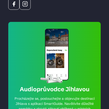
Audioprůvodce Jihlavou
Procházejte se, poslouchejte a objevujte destinaci
Jihlava s aplikací SmartGuide. Navštívíte důležité
památky a skrytá zákoutí oblíbená u místních