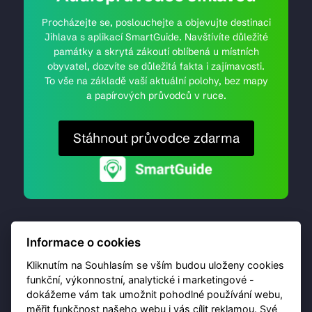
Procházejte se, poslouchejte a objevujte destinaci
Jihlava s aplikací SmartGuide. Navštívíte důležité
památky a skrytá zákoutí oblíbená u místních
obyvatel, dozvíte se důležitá fakta i zajímavosti.
To vše na základě vaší aktuální polohy, bez mapy
a papírových průvodců v ruce.
Stáhnout průvodce zdarma
Informace o cookies
Kliknutím na Souhlasím se vším budou uloženy cookies
funkční, výkonnostní, analytické i marketingové -
dokážeme vám tak umožnit pohodlné používání webu,
© 2026 Destinační portál provozuje
Brána Jihlavy
,
měřit funkčnost našeho webu i vás cílit reklamou. Své