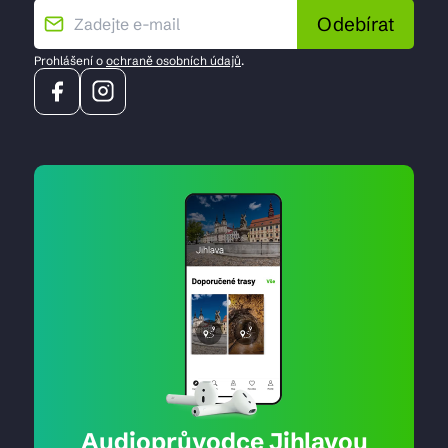
Odebírat
Prohlášení o
ochraně osobních údajů
.
Audioprůvodce Jihlavou