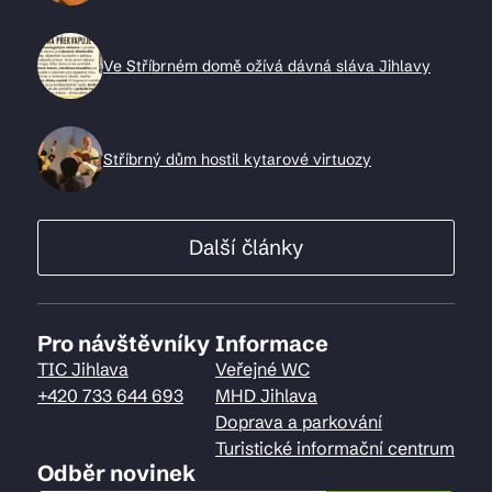
Ve Stříbrném domě ožívá dávná sláva Jihlavy
Stříbrný dům hostil kytarové virtuozy
Další články
Pro návštěvníky
Informace
TIC Jihlava
Veřejné WC
+420 733 644 693
MHD Jihlava
Doprava a parkování
Turistické informační centrum
Odběr novinek