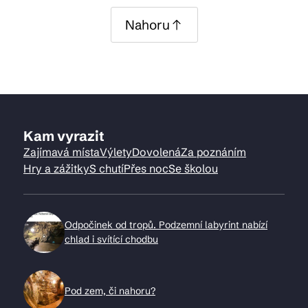
Nahoru
Kam vyrazit
Zajímavá místa
Výlety
Dovolená
Za poznáním
Hry a zážitky
S chutí
Přes noc
Se školou
Odpočinek od tropů. Podzemní labyrint nabízí
chlad i svítící chodbu
Pod zem, či nahoru?