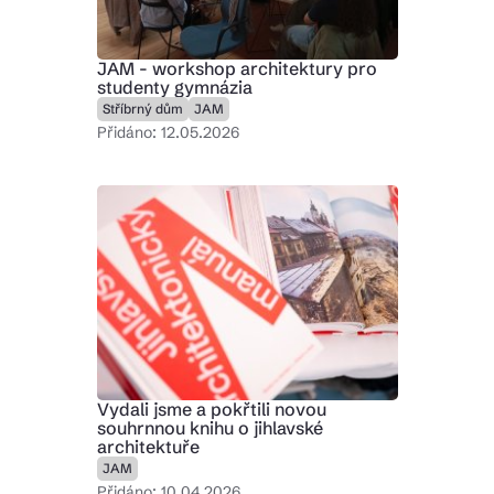
JAM - workshop architektury pro
Kam vyrazit
studenty gymnázia
Stříbrný dům
JAM
Přidáno: 12.05.2026
CS
EN
DE
© 2026 Brána Jihlavy
Vydali jsme a pokřtili novou
souhrnnou knihu o jihlavské
architektuře
JAM
Přidáno: 10.04.2026