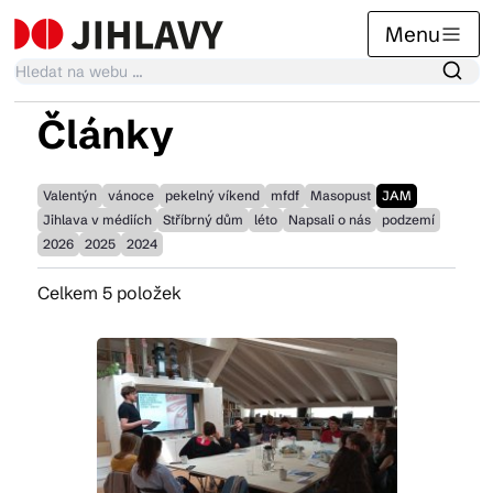
Menu
Články
Kalendář akcí
Valentýn
vánoce
pekelný víkend
mfdf
Masopust
JAM
Jihlava v médiích
Stříbrný dům
léto
Napsali o nás
podzemí
Tradiční akce
2026
2025
2024
Celkem 5 položek
Články
Suvenýry
Praktické info