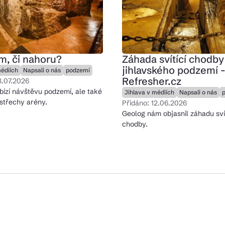
ktické info
m, či nahoru?
Záhada svítící chodby
m vyrazit
jihlavského podzemí 
médiích
Napsali o nás
podzemí
Refresher.cz
8.07.2026
bízí návštěvu podzemí, ale také
Jihlava v médiích
Napsali o nás
střechy arény.
Přidáno: 12.06.2026
CS
EN
DE
Geolog nám objasnil záhadu svít
chodby.
© 2026 Brána Jihlavy