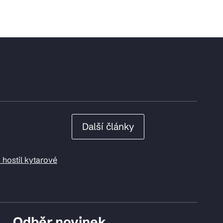
Další články
 hostil kytarové
Odběr novinek