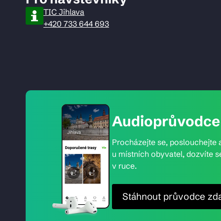
TIC Jihlava
+420 733 644 693
Audioprůvodce 
Procházejte se, poslouchejte a
u místních obyvatel, dozvíte s
v ruce.
Stáhnout průvodce zd