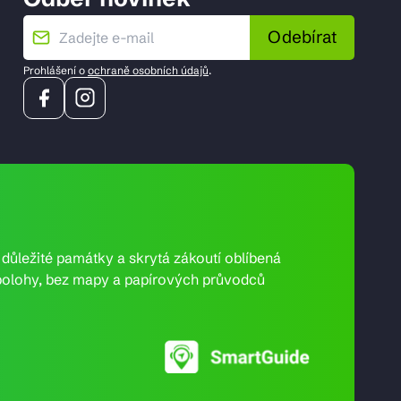
Odebírat
Prohlášení o
ochraně osobních údajů
.
e důležité památky a skrytá zákoutí oblíbená
ní polohy, bez mapy a papírových průvodců