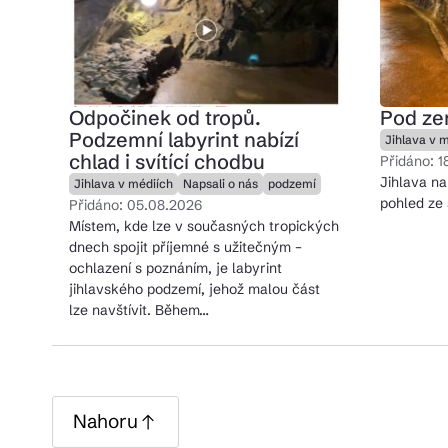
Pra
Odpočinek od tropů.
Pod ze
Ka
Podzemní labyrint nabízí
Jihlava v 
chlad i svítící chodbu
Přidáno: 1
Jihlava na
Jihlava v médiích
Napsali o nás
podzemí
pohled ze 
Přidáno: 05.08.2026
Místem, kde lze v současných tropických
dnech spojit příjemné s užitečným –
ochlazení s poznáním, je labyrint
jihlavského podzemí, jehož malou část
lze navštívit. Během…
Nahoru