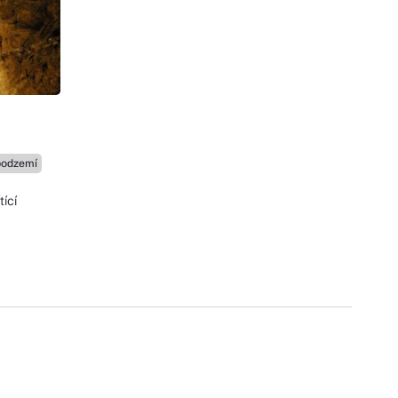
-
podzemí
ící