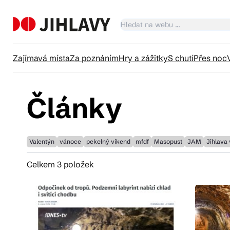
Zajímavá místa
Za poznáním
Hry a zážitky
S chutí
Přes noc
Články
Ka
Tr
Valentýn
vánoce
pekelný víkend
mfdf
Masopust
JAM
Jihlava
Celkem 3 položek
Čl
Su