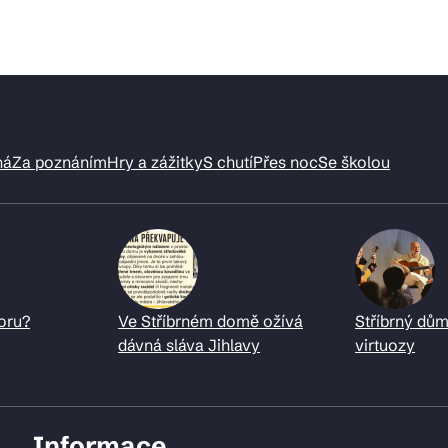
ná
Za poznáním
Hry a zážitky
S chutí
Přes noc
Se školou
oru?
Ve Stříbrném domě ožívá
Stříbrný dům
dávná sláva Jihlavy
virtuozy
Informace