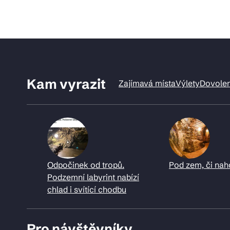
Kam vyrazit
Zajímavá místa
Výlety
Dovole
Odpočinek od tropů.
Pod zem, či nah
Podzemní labyrint nabízí
chlad i svítící chodbu
Pro návštěvníky