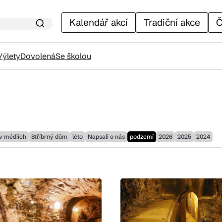
Kalendář akcí
Tradiční akce
Č
Výlety
Dovolená
Se školou
lendář akcí
adiční akce
 v médiích
Stříbrný dům
léto
Napsali o nás
podzemí
2026
2025
2024
ánky
venýry