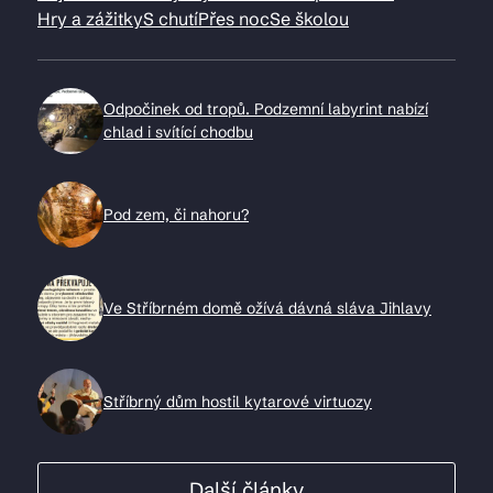
Hry a zážitky
S chutí
Přes noc
Se školou
Odpočinek od tropů. Podzemní labyrint nabízí
chlad i svítící chodbu
Pod zem, či nahoru?
Ve Stříbrném domě ožívá dávná sláva Jihlavy
Stříbrný dům hostil kytarové virtuozy
Další články