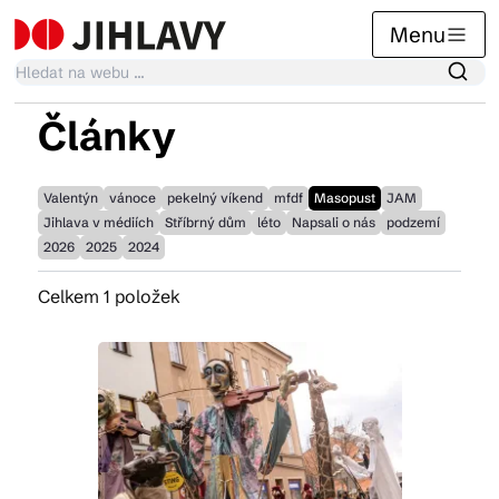
Menu
Články
Kalendář akcí
Valentýn
vánoce
pekelný víkend
mfdf
Masopust
JAM
Jihlava v médiích
Stříbrný dům
léto
Napsali o nás
podzemí
Tradiční akce
2026
2025
2024
Celkem 1 položek
Články
Suvenýry
Praktické info