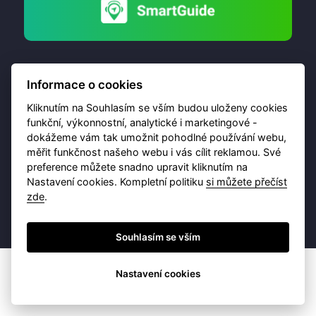
Informace o cookies
Kliknutím na Souhlasím se vším budou uloženy cookies
funkční, výkonnostní, analytické i marketingové -
dokážeme vám tak umožnit pohodlné používání webu,
© 2026 Destinační portál provozuje
Brána Jihlavy
,
měřit funkčnost našeho webu i vás cílit reklamou. Své
příspěvková organizace. Všechna práva vyhrazena.
preference můžete snadno upravit kliknutím na
Nastavení cookies. Kompletní politiku
si můžete přečíst
zde
.
Ochrana osobních údajů
Obchodní podmínky
Souhlasím se vším
Nastavení cookies