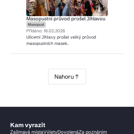
Masopustní průvod prošel Jihlavou
Kam vyrazit
Masopust
Přidáno: 18.02.2026
Ulicemi Jihlavy prošel velký průvod
masopustních masek.
CS
EN
DE
Nahoru
© 2026 Brána Jihlavy
Kam vyrazit
Zajímavá místa
Výlety
Dovolená
Za poznáním