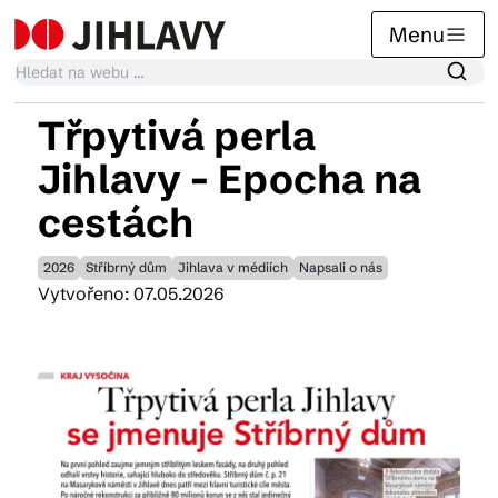
Menu
Třpytivá perla
Kalendář akcí
Jihlavy - Epocha na
cestách
Tradiční akce
2026
Stříbrný dům
Jihlava v médiích
Napsali o nás
Vytvořeno: 07.05.2026
Články
Suvenýry
Praktické info