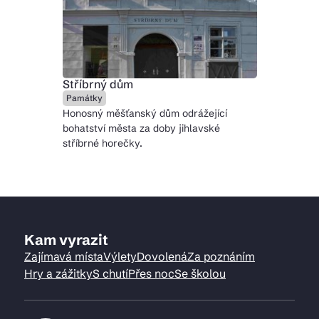
Stříbrný dům
Památky
Honosný měšťanský dům odrážející
bohatství města za doby jihlavské
stříbrné horečky.
Kam vyrazit
Zajímavá místa
Výlety
Dovolená
Za poznáním
Hry a zážitky
S chutí
Přes noc
Se školou