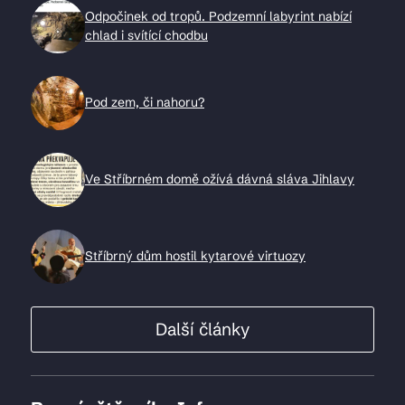
Odpočinek od tropů. Podzemní labyrint nabízí
chlad i svítící chodbu
Pod zem, či nahoru?
Ve Stříbrném domě ožívá dávná sláva Jihlavy
Stříbrný dům hostil kytarové virtuozy
Další články