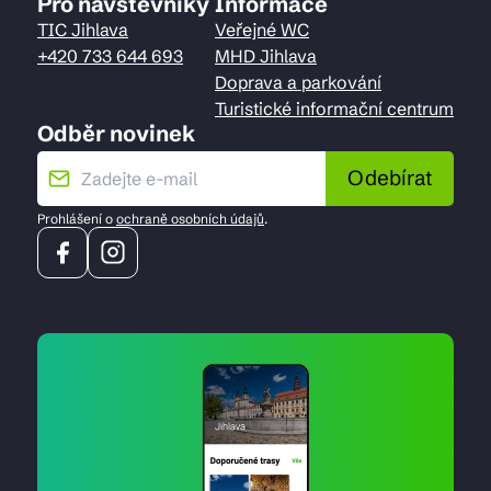
Pro návštěvníky
Informace
TIC Jihlava
Veřejné WC
+420 733 644 693
MHD Jihlava
Doprava a parkování
Turistické informační centrum
Odběr novinek
Odebírat
Prohlášení o
ochraně osobních údajů
.