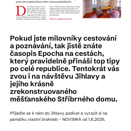
Kam vyrazit
Pokud jste milovníky cestování
CS
EN
DE
a poznávání, tak jistě znáte
časopis Epocha na cestách,
který pravidelně přináší top tipy
po celé republice. Tentokrát vás
zvou i na návštěvu Jihlavy a
© 2026 Brána Jihlavy
jejího krásně
zrekonstruovaného
měšťanského Stříbrného domu.
Přijeďte se k nám do Jihlavy podívat a vyrazit si na
památku vlastní brakteát - NOVINKA od 1.6.2026.