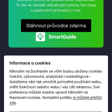
To vše na základě vaší aktuální polohy, bez mapy
a papírových průvodců v ruce.
Stáhnout průvodce zdarma
Informace o cookies
Kliknutím na Souhlasím se vším budou uloženy cookies
funkční, výkonnostní, analytické i marketingové -
dokážeme vám tak umožnit pohodlné používání webu,
© 2026 Destinační portál provozuje
Brána Jihlavy
,
měřit funkčnost našeho webu i vás cílit reklamou. Své
příspěvková organizace. Všechna práva vyhrazena.
preference můžete snadno upravit kliknutím na
Nastavení cookies. Kompletní politiku
si můžete přečíst
zde
.
Ochrana osobních údajů
Obchodní podmínky