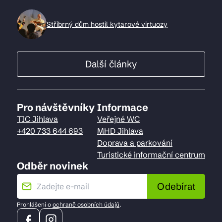
Stříbrný dům hostil kytarové virtuozy
Další články
Pro návštěvníky
Informace
TIC Jihlava
Veřejné WC
+420 733 644 693
MHD Jihlava
Doprava a parkování
Turistické informační centrum
Odběr novinek
Odebírat
Prohlášení o
ochraně osobních údajů
.