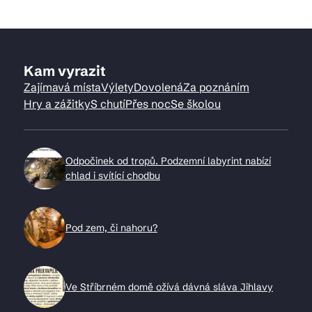
Kam vyrazit
Zajímavá místa
Výlety
Dovolená
Za poznáním
Hry a zážitky
S chutí
Přes noc
Se školou
Odpočinek od tropů. Podzemní labyrint nabízí
chlad i svítící chodbu
Pod zem, či nahoru?
Ve Stříbrném domě ožívá dávná sláva Jihlavy