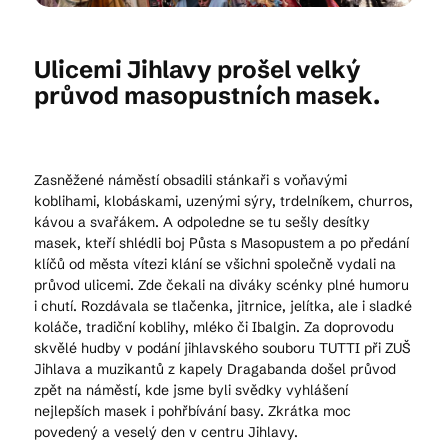
Kam vyrazit
Ulicemi Jihlavy prošel velký
průvod masopustních masek.
CS
EN
DE
Zasněžené náměstí obsadili stánkaři s voňavými
koblihami, klobáskami, uzenými sýry, trdelníkem, churros,
kávou a svařákem. A odpoledne se tu sešly desítky
masek, kteří shlédli boj Půsta s Masopustem a po předání
klíčů od města vítezi klání se všichni společně vydali na
© 2026 Brána Jihlavy
průvod ulicemi. Zde čekali na diváky scénky plné humoru
i chutí. Rozdávala se tlačenka, jitrnice, jelítka, ale i sladké
koláče, tradiční koblihy, mléko či Ibalgin. Za doprovodu
skvělé hudby v podání jihlavského souboru TUTTI při ZUŠ
Jihlava a muzikantů z kapely Dragabanda došel průvod
zpět na náměstí, kde jsme byli svědky vyhlášení
nejlepších masek i pohřbívání basy. Zkrátka moc
povedený a veselý den v centru Jihlavy.