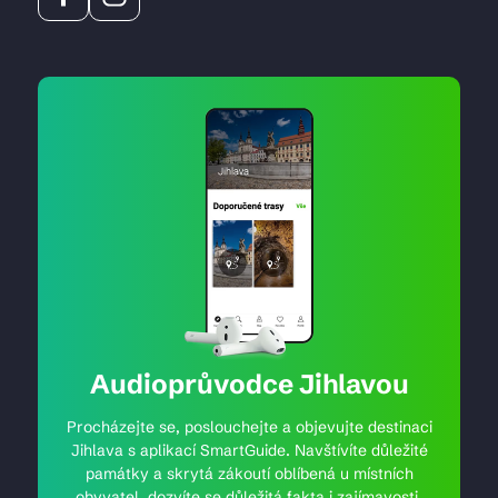
Audioprůvodce Jihlavou
Procházejte se, poslouchejte a objevujte destinaci
Jihlava s aplikací SmartGuide. Navštívíte důležité
památky a skrytá zákoutí oblíbená u místních
obyvatel, dozvíte se důležitá fakta i zajímavosti.