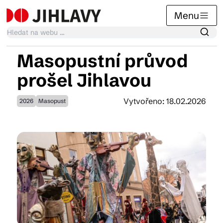
Menu
Masopustní průvod
Kalendář akcí
prošel Jihlavou
Vytvořeno: 18.02.2026
2026
Masopust
Tradiční akce
Články
Suvenýry
Praktické info