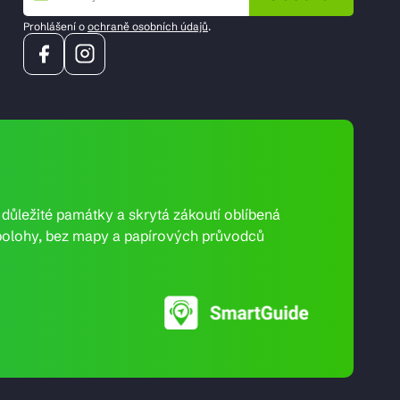
Prohlášení o
ochraně osobních údajů
.
e důležité památky a skrytá zákoutí oblíbená
ní polohy, bez mapy a papírových průvodců