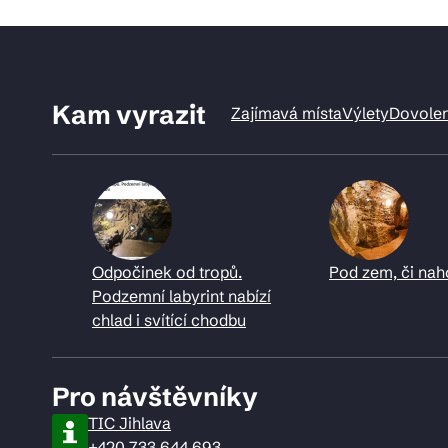
Kam vyrazit
Zajímavá místa
Výlety
Dovole
Odpočinek od tropů.
Pod zem, či nah
Podzemní labyrint nabízí
chlad i svítící chodbu
Pro návštěvníky
TIC Jihlava
+420 733 644 693