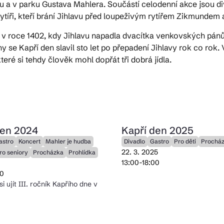
u a v parku Gustava Mahlera. Součástí celodenní akce jsou di
 rytíři, kteří brání Jihlavu před loupeživým rytířem Zikmundem
ktické info
 v roce 1402, kdy Jihlavu napadla dvacítka venkovských pánů
se Kapří den slavil sto let po přepadení Jihlavy rok co ro
eré si tehdy člověk mohl dopřát tři dobrá jídla.
m vyrazit
CS
EN
DE
den 2024
Kapří den 2025
astro
Koncert
Mahler je hudba
Divadlo
Gastro
Pro děti
Prochá
22. 3. 2025
ro seniory
Procházka
Prohlídka
13:00-18:00
© 2026 Brána Jihlavy
00
i ujít III. ročník Kapřího dne v