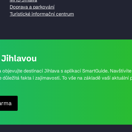
Doprava a parkování
Turistické informační centrum
Jihlavou
 objevujte destinaci Jihlava s aplikací SmartGuide. Navštívít
e důležitá fakta i zajímavosti. To vše na základě vaší aktuál
arma