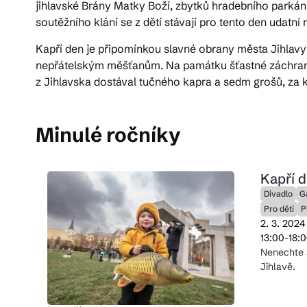
jihlavské Brány Matky Boží, zbytků hradebního parkán
soutěžního klání se z dětí stávají pro tento den udatní
Pra
Kapří den je připomínkou slavné obrany města Jihlavy
nepřátelským měšťanům. Na památku šťastné záchrany 
z Jihlavska dostával tučného kapra a sedm grošů, za kt
Ka
Minulé ročníky
Kapří 
Divadlo
G
Pro děti
P
2. 3. 2024
13:00-18:
Nenechte s
Jihlavě.