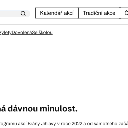
Kalendář akcí
Tradiční akce
Č
Výlety
Dovolená
Se školou
lendář akcí
adiční akce
ánky
ná dávnou minulost.
venýry
rogramu akcí Brány Jihlavy v roce 2022 a od samotného začátku s