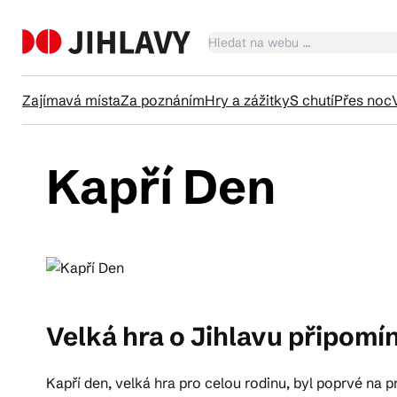
Zajímavá místa
Za poznáním
Hry a zážitky
S chutí
Přes noc
Kapří Den
Ka
Tr
Čl
Velká hra o Jihlavu připomí
Su
Kapří den, velká hra pro celou rodinu, byl poprvé na p