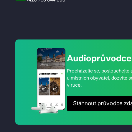
Audioprůvodce 
Procházejte se, poslouchejte a
u místních obyvatel, dozvíte s
v ruce.
Stáhnout průvodce zd