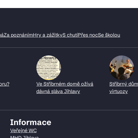
ná
Za poznáním
Hry a zážitky
S chutí
Přes noc
Se školou
oru?
Ve Stříbrném domě ožívá
Stříbrný dům
dávná sláva Jihlavy
virtuozy
Informace
Veřejné WC
MHD Jihlava