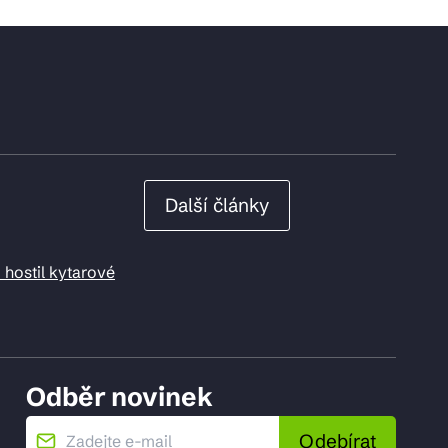
Další články
 hostil kytarové
Odběr novinek
Odebírat