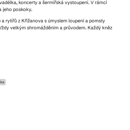
vadélka, koncerty a šermířská vystoupení. V rámci
 a jeho poskoky.
 a rytířů z Křižanova s úmyslem loupení a pomsty
k. Vždy velkým shromážděním a průvodem. Každý kněz
zka