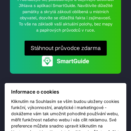
Jihlava s aplikací SmartGuide. Navštívíte důležité
památky a skrytá zákoutí oblíbená u místních
obyvatel, dozvíte se důležitá fakta i zajímavosti.
To vše na základě vaší aktuální polohy, bez mapy
a papírových průvodců v ruce.
Stáhnout průvodce zdarma
Informace o cookies
Kliknutím na Souhlasím se vším budou uloženy cookies
funkční, výkonnostní, analytické i marketingové -
dokážeme vám tak umožnit pohodlné používání webu,
© 2026 Destinační portál provozuje
Brána Jihlavy
,
měřit funkčnost našeho webu i vás cílit reklamou. Své
příspěvková organizace. Všechna práva vyhrazena.
preference můžete snadno upravit kliknutím na