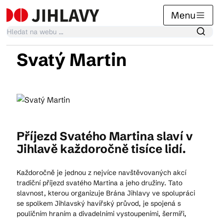
Menu
Svatý Martin
Kalendář akcí
Tradiční akce
Příjezd Svatého Martina slaví v
Články
Jihlavě každoročně tisíce lidí.
Každoročně je jednou z nejvíce navštěvovaných akcí
Suvenýry
tradiční příjezd svatého Martina a jeho družiny. Tato
slavnost, kterou organizuje Brána Jihlavy ve spolupráci
se spolkem Jihlavský havířský průvod, je spojená s
Praktické info
pouličním hraním a divadelními vystoupeními, šermíři,