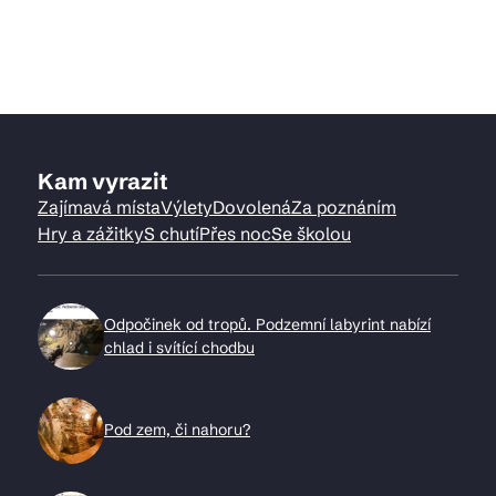
Kam vyrazit
Zajímavá místa
Výlety
Dovolená
Za poznáním
Hry a zážitky
S chutí
Přes noc
Se školou
Odpočinek od tropů. Podzemní labyrint nabízí
chlad i svítící chodbu
Pod zem, či nahoru?