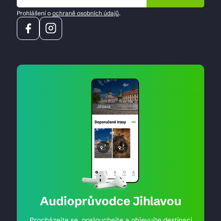
Prohlášení o
ochraně osobních údajů
.
Audioprůvodce Jihlavou
Procházejte se, poslouchejte a objevujte destinaci