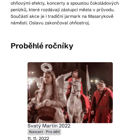
ohňovými efekty, koncerty a spoustou čokoládových
penízků, které rozdávají zástupci města v průvodu.
Součástí akce je i tradiční jarmark na Masarykově
Kam vyrazit
náměstí. Oslavu zakončoval ohňostroj.
Proběhlé ročníky
CS
EN
DE
© 2026 Brána Jihlavy
Svatý Martin 2022
Koncert
Pro děti
11. 11. 2022