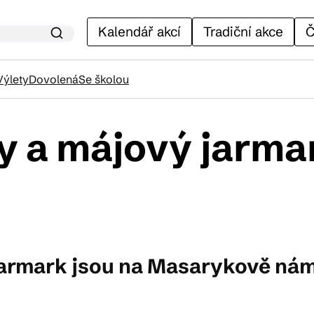
Kalendář akcí
Tradiční akce
Č
Výlety
Dovolená
Se školou
y a májový jarma
lendář akcí
adiční akce
ánky
jarmark jsou na Masarykově ná
venýry