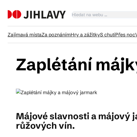
Zajímavá místa
Za poznáním
Hry a zážitky
S chutí
Přes noc
Zaplétání májk
Ka
Tr
Čl
Májové slavnosti a májový 
růžových vín.
Su