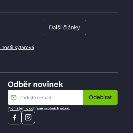
Další články
 hostil kytarové
Odběr novinek
Odebírat
Prohlášení o
ochraně osobních údajů
.