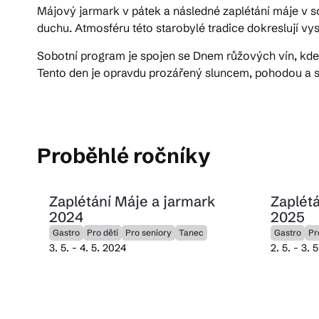
Májový jarmark v pátek a následné zaplétání máje v so
duchu. Atmosféru této starobylé tradice dokreslují vy
Pra
Sobotní program je spojen se Dnem růžových vín, kde 
Tento den je opravdu prozářený sluncem, pohodou a s
Ka
Proběhlé ročníky
Zaplétání Máje a jarmark
Zaplétá
2024
2025
Gastro
Pro děti
Pro seniory
Tanec
Gastro
Pr
3. 5. - 4. 5. 2024
2. 5. - 3. 