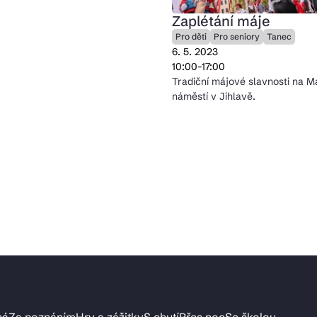
Zaplétání máje
Pro děti
Pro seniory
Tanec
6. 5. 2023
10:00-17:00
Tradiční májové slavnosti na 
náměstí v Jihlavě.
ná
Za poznáním
Hry a zážitky
S chutí
Přes noc
Se školou