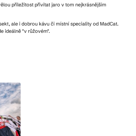
ou příležitost přivítat jaro v tom nejkrásnějším
kt, ale i dobrou kávu či místní speciality od MadCat.
e ideálně "v růžovém".