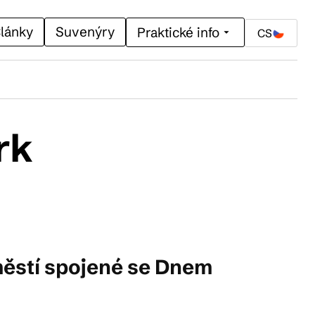
lánky
Suvenýry
Praktické info
CS
rk
městí spojené se Dnem