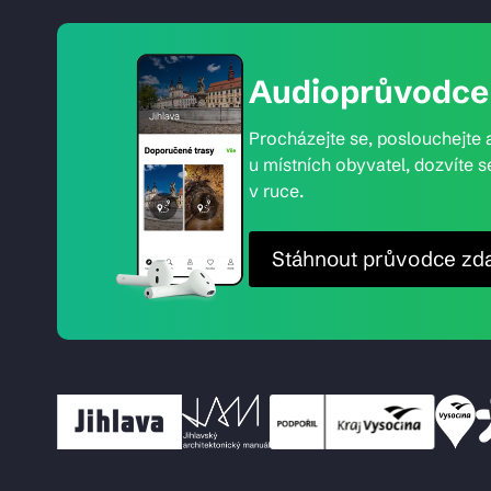
Audioprůvodce 
Procházejte se, poslouchejte a
u místních obyvatel, dozvíte s
v ruce.
Stáhnout průvodce zd