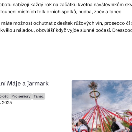
botu nabízejí každý rok na začátku května návštěvníkům skvěl
stoupení místních folklorních spolků, hudba, zpěv a tanec.
ktické info
máte možnost ochutnat z desítek růžových vín, prosecco či se
kvělou náladou, obzvlášť když vyjde slunné počasí. Dresscod
m vyrazit
CS
EN
DE
ní Máje a jarmark
o děti
Pro seniory
Tanec
© 2026 Brána Jihlavy
5. 2025