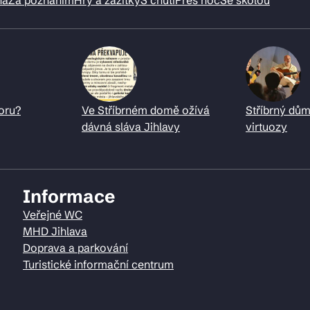
oru?
Ve Stříbrném domě ožívá
Stříbrný dům
dávná sláva Jihlavy
virtuozy
Informace
Veřejné WC
MHD Jihlava
Doprava a parkování
Turistické informační centrum