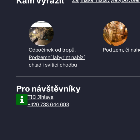
Kam vyrazit
Odpočinek od tropů.
Pod zem, či nah
Podzemní labyrint nabízí
chlad i svítící chodbu
Pro návštěvníky
TIC Jihlava
+420 733 644 693