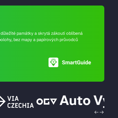
e důležité památky a skrytá zákoutí oblíbená
ní polohy, bez mapy a papírových průvodců