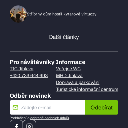
Stříbrný dům hostil kytarové virtuozy
Další články
Pro návštěvníky
Informace
TIC Jihlava
Veřejné WC
+420 733 644 693
MHD Jihlava
Doprava a parkování
Turistické informační centrum
Odběr novinek
Odebírat
Prohlášení o
ochraně osobních údajů
.