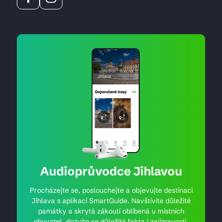
Audioprůvodce Jihlavou
Procházejte se, poslouchejte a objevujte destinaci
Jihlava s aplikací SmartGuide. Navštívíte důležité
památky a skrytá zákoutí oblíbená u místních
obyvatel, dozvíte se důležitá fakta i zajímavosti.