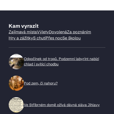
Kam vyrazit
Zajímavá místa
Výlety
Dovolená
Za poznáním
Hry a zážitky
S chutí
Přes noc
Se školou
Odpočinek od tropů. Podzemní labyrint nabízí
chlad i svítící chodbu
Pod zem, či nahoru?
Ve Stříbrném domě ožívá dávná sláva Jihlavy