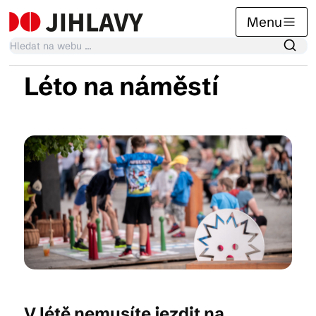
Menu
Léto na náměstí
Kalendář akcí
Tradiční akce
Články
Suvenýry
Praktické info
V létě nemusíte jezdit na