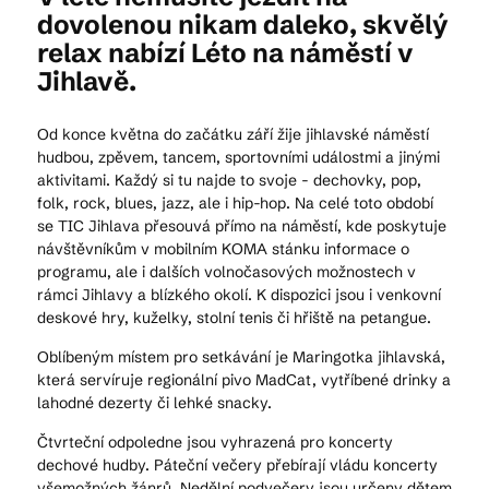
dovolenou nikam daleko, skvělý
relax nabízí Léto na náměstí v
Kam vyrazit
Jihlavě.
Od konce května do začátku září žije jihlavské náměstí
hudbou, zpěvem, tancem, sportovními událostmi a jinými
CS
EN
DE
aktivitami. Každý si tu najde to svoje - dechovky, pop,
folk, rock, blues, jazz, ale i hip-hop. Na celé toto období
se TIC Jihlava přesouvá přímo na náměstí, kde poskytuje
návštěvníkům v mobilním KOMA stánku informace o
programu, ale i dalších volnočasových možnostech v
rámci Jihlavy a blízkého okolí. K dispozici jsou i venkovní
© 2026 Brána Jihlavy
deskové hry, kuželky, stolní tenis či hřiště na petangue.
Oblíbeným místem pro setkávání je Maringotka jihlavská,
která servíruje regionální pivo MadCat, vytříbené drinky a
lahodné dezerty či lehké snacky.
Čtvrteční odpoledne jsou vyhrazená pro koncerty
dechové hudby. Páteční večery přebírají vládu koncerty
všemožných žánrů. Nedělní podvečery jsou určeny dětem