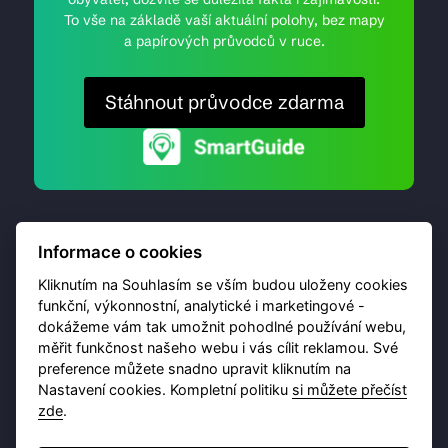
To vše na základě vaší aktuální polohy, bez mapy
a papírových průvodců v ruce.
Stáhnout průvodce zdarma
Informace o cookies
Kliknutím na Souhlasím se vším budou uloženy cookies
funkční, výkonnostní, analytické i marketingové -
dokážeme vám tak umožnit pohodlné používání webu,
© 2026 Destinační portál provozuje
Brána Jihlavy
,
měřit funkčnost našeho webu i vás cílit reklamou. Své
příspěvková organizace. Všechna práva vyhrazena.
preference můžete snadno upravit kliknutím na
Nastavení cookies. Kompletní politiku
si můžete přečíst
zde
.
Ochrana osobních údajů
Obchodní podmínky