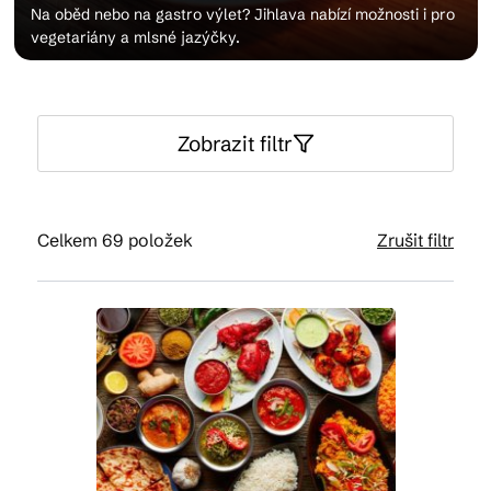
Na oběd nebo na gastro výlet? Jihlava nabízí možnosti i pro
vegetariány a mlsné jazýčky.
Kam vyrazit
Zobrazit filtr
CS
EN
DE
Celkem 69 položek
Zrušit filtr
© 2026 Brána Jihlavy