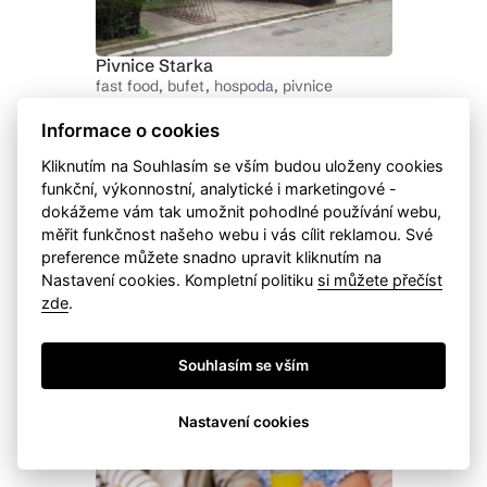
Pivnice Starka
fast food, bufet, hospoda, pivnice
bezbariérové
nedělní provoz
Informace o cookies
vhodné pro děti
zahrádka
Kuchyně:
Česká
Kliknutím na Souhlasím se vším budou uloženy cookies
Přijďte posedět a pobavit se do příjemné
funkční, výkonnostní, analytické i marketingové -
Pivnice Starka.
dokážeme vám tak umožnit pohodlné používání webu,
měřit funkčnost našeho webu i vás cílit reklamou. Své
preference můžete snadno upravit kliknutím na
Pivovarská restaurace
Nastavení cookies. Kompletní politiku
si můžete přečíst
hospoda, pivnice, restaurace
zde
.
bezbariérové
dětský koutek
nedělní provoz
polední menu
Kuchyně:
Česká
Souhlasím se vším
Restaurace v Pivovaru Ježek s velkou
zahrádkou a dětským hřištěm.
Nastavení cookies