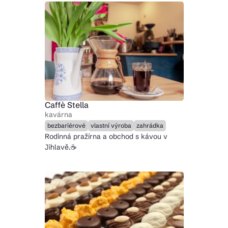
Caffè Stella
kavárna
bezbariérové
vlastní výroba
zahrádka
Rodinná pražírna a obchod s kávou v
Jihlavě.☕️