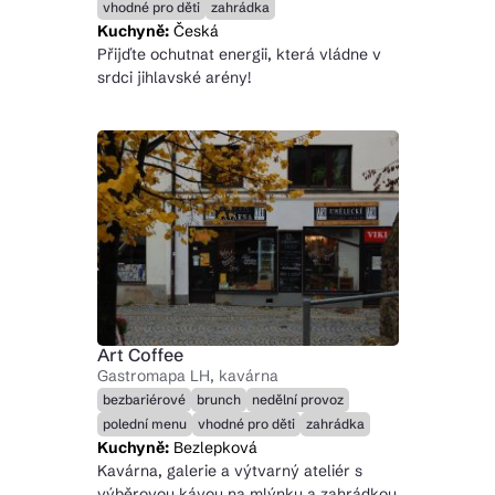
vhodné pro děti
zahrádka
Kuchyně:
Česká
Přijďte ochutnat energii, která vládne v
srdci jihlavské arény!
Art Coffee
Gastromapa LH, kavárna
bezbariérové
brunch
nedělní provoz
polední menu
vhodné pro děti
zahrádka
Kuchyně:
Bezlepková
Kavárna, galerie a výtvarný ateliér s
výběrovou kávou na mlýnku a zahrádkou