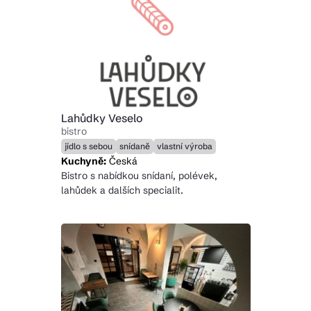
Lahůdky Veselo
bistro
jídlo s sebou
snídaně
vlastní výroba
Kuchyně:
Česká
Bistro s nabídkou snídaní, polévek,
lahůdek a dalších specialit.