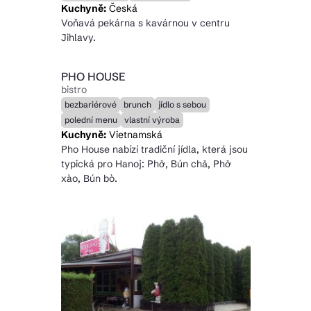
Kuchyně:
Česká
Voňavá pekárna s kavárnou v centru
Jihlavy.
PHO HOUSE
bistro
bezbariérové
brunch
jídlo s sebou
polední menu
vlastní výroba
Kuchyně:
Vietnamská
Pho House nabízí tradiční jídla, která jsou
typická pro Hanoj: Phở, Bún chả, Phở
xào, Bún bò.