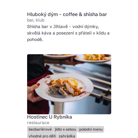
Hluboký dým - coffee & shisha bar
bar, klub
Shisha bar v Jihlavě - vodní dýmky,
skvělá káva a posezení s přáteli v klidu a
pohodě.
Hostinec U Rybníka
restaurace
bezbariérové
jídlo s sebou
polední menu
vhodné pro děti
zahrádka