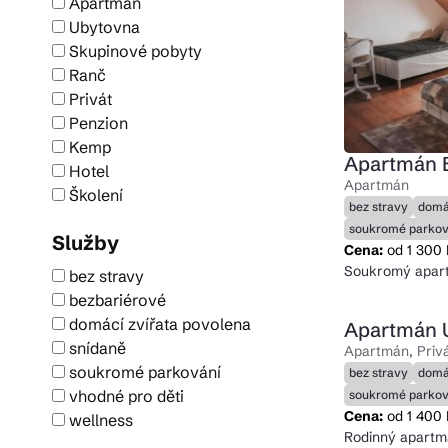
Apartmán
Ubytovna
Skupinové pobyty
Ranč
Privát
Penzion
Kemp
Apartmán 
Hotel
Apartmán
Školení
bez stravy
domá
soukromé parkov
Služby
Cena:
od 1 300
Soukromý apar
bez stravy
bezbariérové
domácí zvířata povolena
Apartmán U
snídaně
Apartmán, Priv
soukromé parkování
bez stravy
domá
vhodné pro děti
soukromé parkov
Cena:
od 1 400
wellness
Rodinný apartm