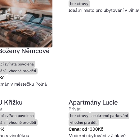
bez stravy
Ideální místo pro ubytování v Jihl
Boženy Němcové
cí zvířata povolena
ání
vhodné pro děti
 Kč
tmán v městečku Polná
 Křížku
Apartmány Lucie
át
Privát
cí zvířata povolena
bez stravy
soukromé parkování
ání
vhodné pro děti
vhodné pro děti
 Kč
Cena:
od 1000Kč
án s vinotékou
Moderní ubytování v Jihlavě