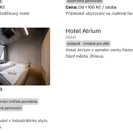
s
soukromé parkování
 Kč
Cena:
Od 1 100 Kč / osoba
ězdičkový hotel
Přátelské ubytování na rodinné fa
Hotel Atrium
Hotel
snídaně
vhodné pro děti
Hotel Atrium v samém centu histo
části města Jihlava.
a
mácí zvířata povolena
mé parkování
ání v industriálním stylu
.