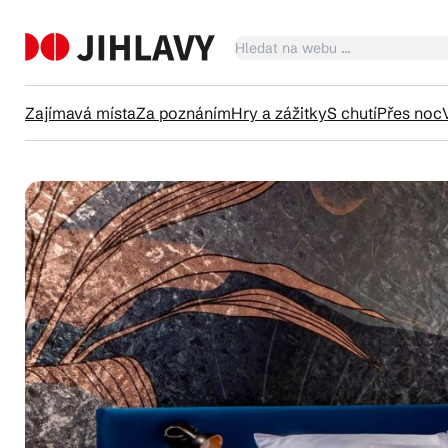
Zajímavá místa
Za poznáním
Hry a zážitky
S chutí
Přes noc
Ka
Tr
Čl
Su