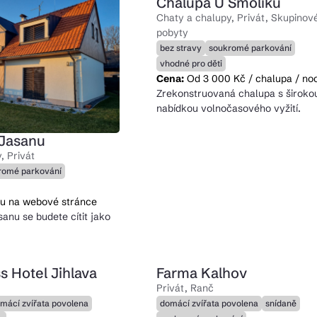
Chalupa U Smolíků
Chaty a chalupy, Privát, Skupinov
pobyty
bez stravy
soukromé parkování
vhodné pro děti
Cena:
Od 3 000 Kč / chalupa / no
Zrekonstruovaná chalupa s široko
nabídkou volnočasového vyžití.
 Jasanu
, Privát
romé parkování
u na webové stránce
anu se budete cítit jako
s Hotel Jihlava
Farma Kalhov
Privát, Ranč
mácí zvířata povolena
domácí zvířata povolena
snídaně