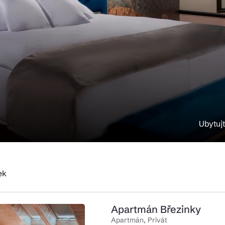
ktické info
m vyrazit
CS
EN
DE
Ubytujt
© 2026 Brána Jihlavy
ek
Apartmán Březinky
Apartmán, Privát