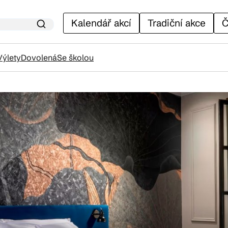
Kalendář akcí
Tradiční akce
Č
Výlety
Dovolená
Se školou
lendář akcí
adiční akce
ánky
venýry