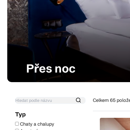
Pra
Ka
Přes noc
Celkem 65 polož
Typ
Chaty a chalupy