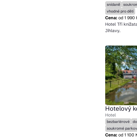
snídaně
soukro
vhodné pro děti
Cena:
od 1 990 
Hotel Tři knížat
Jihlavy.
Hotelový k
Hotel
bezbariérové
do
soukromé parkov
Cena:
od 1 100 