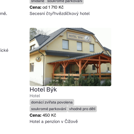
snídaně
soukromé parkování
Cena:
od 1 710 Kč
rmě.
Secesní čtyřhvězdičkový hotel
rické
Hotel Býk
Hotel
domácí zvířata povolena
soukromé parkování
vhodné pro děti
Cena:
450 Kč
Hotel a penzion v Čížově