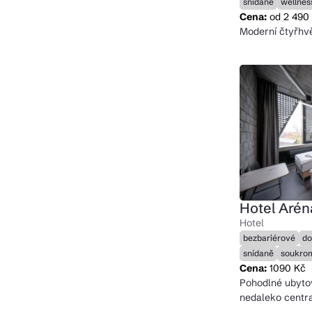
snídaně
wellnes
Cena:
od 2 490
Moderní čtyřhv
Hotel Arén
Hotel
bezbariérové
do
snídaně
soukro
Cena:
1090 Kč
Pohodlné ubytov
nedaleko centra