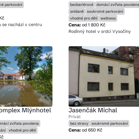
mé parkování
bezbariérové
domácí zvířata povolen
snídaně
soukromé parkování
Kč
vhodné pro děti
wellness
a se nachází v centru
Cena:
od 1 800 Kč
Rodinný hotel v srdci Vysočiny
omplex Mlýnhotel
Jasenčák Michal
Privát
mácí zvířata povolena
bez stravy
soukromé parkování
Cena:
od 650 Kč
ání
vhodné pro děti
Kč