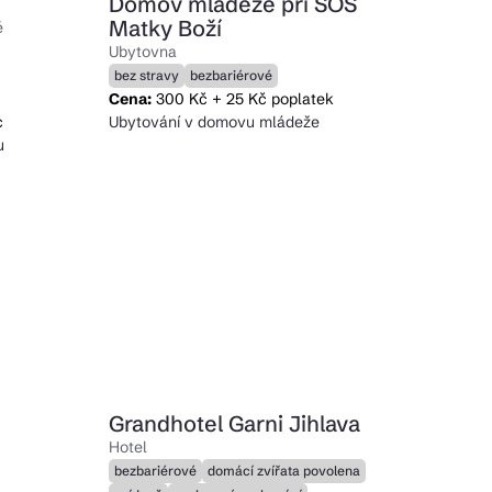
Domov mládeže při SOŠ
Matky Boží
é
Ubytovna
bez stravy
bezbariérové
Cena:
300 Kč + 25 Kč poplatek
c
Ubytování v domovu mládeže
u
Grandhotel Garni Jihlava
Hotel
bezbariérové
domácí zvířata povolena