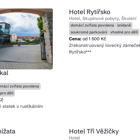
Hotel Rytířsko
Hotel, Skupinové pobyty, Školení
domácí zvířata povolena
snídaně
soukromé parkování
vhodné pro děti
Cena:
od 1 500 Kč
Zrekonstruovaný lovecký zámeček
Rytířsko***
kal
mácí zvířata povolena
pro děti
Kč
ý statek v rustikálním
nížata
Hotel Tři Věžičky
Hotel