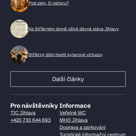
Pod zem, či nahoru?
Ve Stříbrném domě ožívá dávná sláva Jihlavy
Stříbrný dům hostil kytarové virtuozy
Další články
Pro návštěvníky
Informace
TIC Jihlava
Veřejné WC
+420 733 644 693
MHD Jihlava
Doprava a parkování
Turistické informační centrum