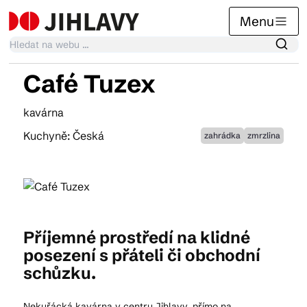
Menu
Café Tuzex
Kalendář akcí
kavárna
Kuchyně: Česká
zahrádka
zmrzlina
Tradiční akce
Články
Příjemné prostředí na klidné
Suvenýry
posezení s přáteli či obchodní
schůzku.
Praktické info
Nekuřácká kavárna v centru Jihlavy, přímo na