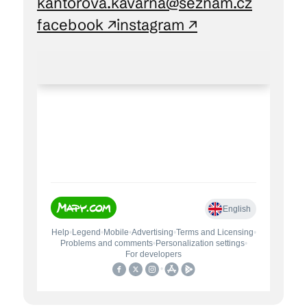
kantorova.kavarna@seznam.cz
facebook ↗
instagram ↗