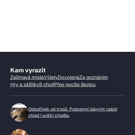
Kam vyrazit
Zajímavá místa
Výlety
Dovolená
Za poznáním
Hry a zážitky
S chutí
Přes noc
Se školou
Odpočinek od tropů. Podzemní labyrint nabízí
chlad i svítící chodbu