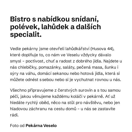
Bistro s nabídkou snídaní,
Kam vyrazit
polévek, lahůdek a dalších
specialit.
CS
EN
DE
Vedle pekárny jsme otevřeli lahůdkářství (Husova 44),
které doplňuje to, co nám ve Veselu vždycky dávalo
smysl – poctivost, chuť a radost z dobrého jídla. Najdete u
nás chlebíčky, pomazánky, saláty, pečená masa, šunku i
sýry na váhu, domácí sekanou nebo hotová jídla, která si
můžete odnést s sebou nebo si je vychutnat rovnou u nás.
© 2026 Brána Jihlavy
Všechno připravujeme z čerstvých surovin a s tou samou
péčí, jakou věnujeme každému koláči v pekárně. Ať už
hledáte rychlý oběd, něco na stůl pro návštěvu, nebo jen
hladovou záchranu na cestu domů – u nás se zastavíte
rádi.
Foto od
Pekárna Veselo