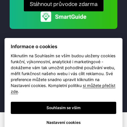
Stáhnout průvodce zdarma
Informace o cookies
Kliknutím na Souhlasím se vším budou uloženy cookies
funkční, výkonnostní, analytické i marketingové -
dokážeme vám tak umožnit pohodlné používání webu,
© 2026 Destinační portál provozuje
Brána Jihlavy
,
měřit funkčnost našeho webu i vás cílit reklamou. Své
příspěvková organizace. Všechna práva vyhrazena.
preference můžete snadno upravit kliknutím na
Nastavení cookies. Kompletní politiku
si můžete přečíst
zde
.
Ochrana osobních údajů
Obchodní podmínky
Souhlasím se vším
Nastavení cookies