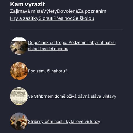
Kam vyrazit
Zajímavá místa
Výlety
Dovolená
Za poznáním
Hry a zážitky
S chutí
Přes noc
Se školou
Odpočinek od tropů. Podzemní labyrint nabízí
chlad i svítící chodbu
Pod zem, či nahoru?
Ve Stříbrném domě ožívá dávná sláva Jihlavy
Stříbrný dům hostil kytarové virtuozy