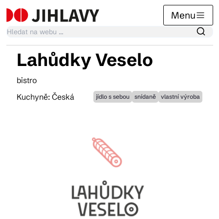
Menu
Lahůdky Veselo
Kalendář akcí
bistro
Kuchyně: Česká
jídlo s sebou
snídaně
vlastní výroba
Tradiční akce
Články
Suvenýry
Praktické info