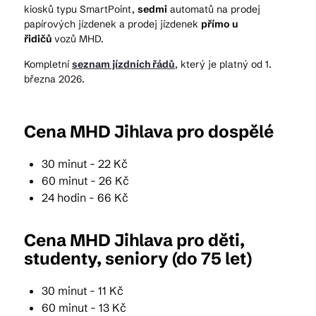
kiosků typu SmartPoint,
sedmi
automatů na prodej
papírových jízdenek a prodej jízdenek
přímo u
řidičů
vozů MHD.
Kam vyrazit
Kompletní
seznam jízdních řádů
, který je platný od 1.
března 2026.
CS
EN
DE
Cena MHD Jihlava pro dospělé
30 minut - 22 Kč
60 minut - 26 Kč
© 2026 Brána Jihlavy
24 hodin - 66 Kč
Cena MHD Jihlava pro děti,
studenty, seniory (do 75 let)
30 minut - 11 Kč
60 minut - 13 Kč