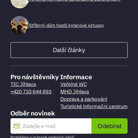
Stříbrný dům hostil kytarové virtuozy
Další články
Pro návštěvníky
Informace
TIC Jihlava
Veřejné WC
+420 733 644 693
MHD Jihlava
Doprava a parkování
Turistické informační centrum
Odběr novinek
Odebírat
Prohlášení o
ochraně osobních údajů
.