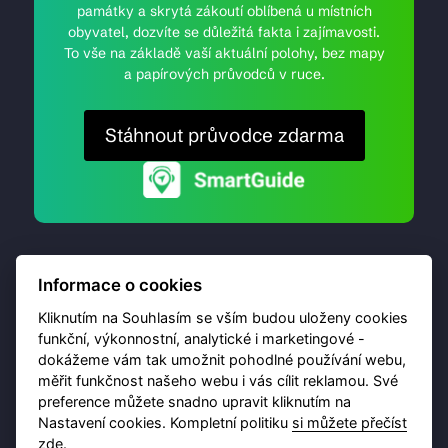
památky a skrytá zákoutí oblíbená u místních
obyvatel, dozvíte se důležitá fakta i zajímavosti.
To vše na základě vaší aktuální polohy, bez mapy
a papírových průvodců v ruce.
Stáhnout průvodce zdarma
Informace o cookies
Kliknutím na Souhlasím se vším budou uloženy cookies
funkční, výkonnostní, analytické i marketingové -
dokážeme vám tak umožnit pohodlné používání webu,
© 2026 Destinační portál provozuje
Brána Jihlavy
,
měřit funkčnost našeho webu i vás cílit reklamou. Své
příspěvková organizace. Všechna práva vyhrazena.
preference můžete snadno upravit kliknutím na
Nastavení cookies. Kompletní politiku
si můžete přečíst
zde
.