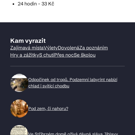
24 hodin - 33 Kč
Kam vyrazit
Zajímavá místa
Výlety
Dovolená
Za poznáním
Hry a zážitky
S chutí
Přes noc
Se školou
Odpočinek od tropů. Podzemní labyrint nabízí
chlad i svítící chodbu
Pod zem, či nahoru?
Ve Stříbrném domě ožívá dávná sláva Jihlavy