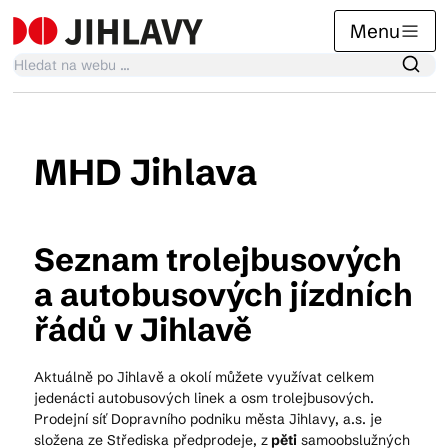
Menu
Kalendář akcí
MHD Jihlava
Tradiční akce
Seznam trolejbusových
a autobusových jízdních
Články
řádů v Jihlavě
Suvenýry
Aktuálně po Jihlavě a okolí můžete využívat celkem
jedenácti autobusových linek a osm trolejbusových.
Prodejní síť Dopravního podniku města Jihlavy, a.s. je
Praktické info
složena ze Střediska předprodeje, z
pěti
samoobslužných