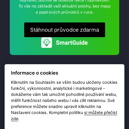
obyvatel, dozvíte se důležitá fakta i zajímavosti.
To vše na základě vaší aktuální polohy, bez mapy
a papírových průvodců v ruce.
Stáhnout průvodce zdarma
Informace o cookies
Kliknutím na Souhlasím se vším budou uloženy cookies
funkční, výkonnostní, analytické i marketingové -
dokážeme vám tak umožnit pohodlné používání webu,
© 2026 Destinační portál provozuje
Brána Jihlavy
,
měřit funkčnost našeho webu i vás cílit reklamou. Své
příspěvková organizace. Všechna práva vyhrazena.
preference můžete snadno upravit kliknutím na
Nastavení cookies. Kompletní politiku
si můžete přečíst
zde
.
Ochrana osobních údajů
Obchodní podmínky