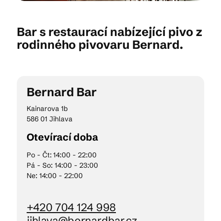
Bar s restaurací nabízející pivo z
Kam vyrazit
rodinného pivovaru Bernard.
CS
EN
DE
Bernard Bar
Kainarova 1b
586 01 Jihlava
Otevírací doba
© 2026 Brána Jihlavy
Po - Čt:
14:00 - 22:00
Pá - So: 14:00 - 23:00
Ne: 14:00 - 22:00
+420 704 124 998
jihlava@bernardbar.cz