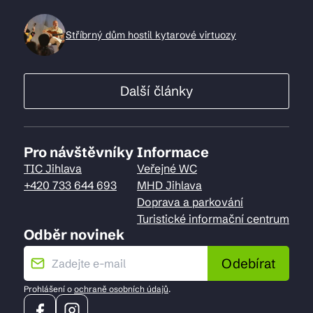
Stříbrný dům hostil kytarové virtuozy
Další články
Pro návštěvníky
Informace
TIC Jihlava
Veřejné WC
+420 733 644 693
MHD Jihlava
Doprava a parkování
Turistické informační centrum
Odběr novinek
Odebírat
Prohlášení o
ochraně osobních údajů
.