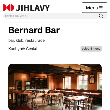
Menu
Bernard Bar
Kalendář akcí
bar, klub, restaurace
Kuchyně: Česká
polední menu
Tradiční akce
Články
Suvenýry
Praktické info