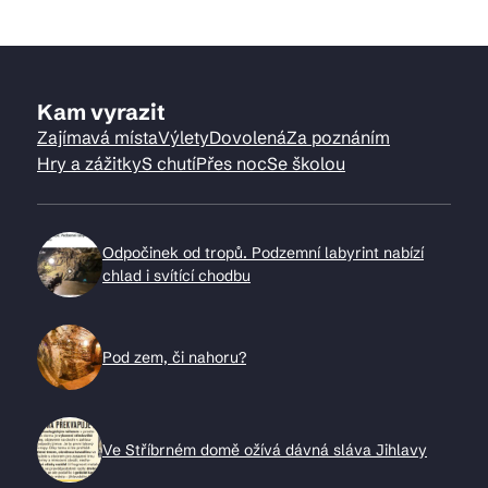
Kam vyrazit
Zajímavá místa
Výlety
Dovolená
Za poznáním
Hry a zážitky
S chutí
Přes noc
Se školou
Odpočinek od tropů. Podzemní labyrint nabízí
chlad i svítící chodbu
Pod zem, či nahoru?
Ve Stříbrném domě ožívá dávná sláva Jihlavy