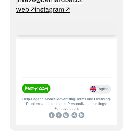
web ↗
instagram ↗