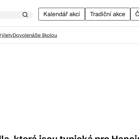
Kalendář akcí
Tradiční akce
Č
Výlety
Dovolená
Se školou
lendář akcí
adiční akce
ánky
venýry
dla, která jsou typická pro Hano