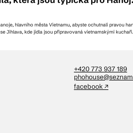
ktické info
 Hanoje, hlavního města Vietnamu, abyste ochutnali pravou ha
 Jihlava, kde jídla jsou připravovaná vietnamskými kuchaři
m vyrazit
CS
EN
DE
+420 773 937 189
phohouse@seznam
facebook ↗
© 2026 Brána Jihlavy