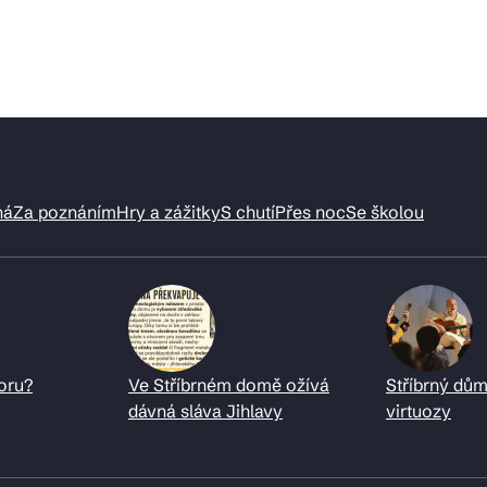
ná
Za poznáním
Hry a zážitky
S chutí
Přes noc
Se školou
oru?
Ve Stříbrném domě ožívá
Stříbrný dům
dávná sláva Jihlavy
virtuozy