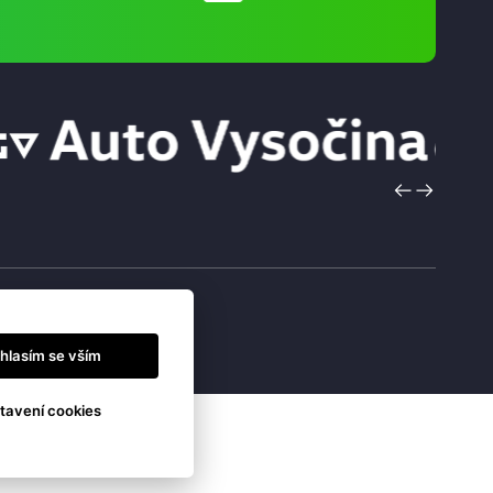
hlasím se vším
tavení cookies