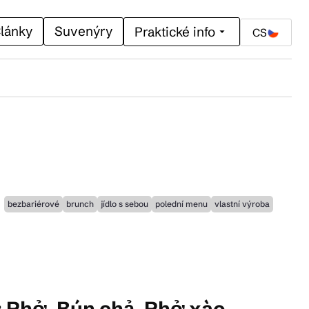
lánky
Suvenýry
Praktické info
CS
bezbariérové
brunch
jídlo s sebou
polední menu
vlastní výroba
j: Phở, Bún chả, Phở xào,