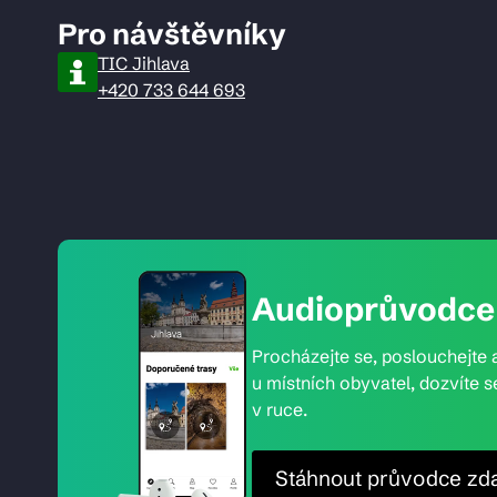
Pro návštěvníky
TIC Jihlava
+420 733 644 693
Audioprůvodce 
Procházejte se, poslouchejte a
u místních obyvatel, dozvíte s
v ruce.
Stáhnout průvodce zd