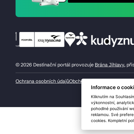
© 2026 Destinační portál provozuje
Brána Jihlavy
, př
Ochrana osobních údajů
Obchodní podmínky
Informace o cook
Kliknutím na Souhlasí
výkonnostní, analytic
pohodlné používání we
reklamou. Své prefere
cookies. Kompletní pol