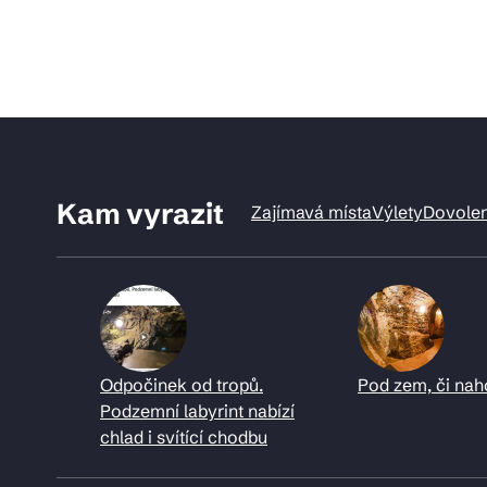
Kam vyrazit
Zajímavá místa
Výlety
Dovole
Odpočinek od tropů.
Pod zem, či nah
Podzemní labyrint nabízí
chlad i svítící chodbu