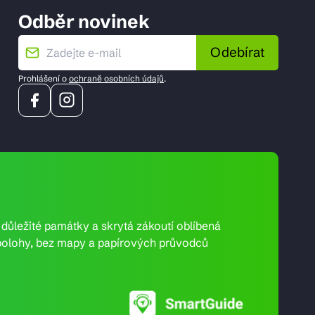
Odběr novinek
Odebírat
Prohlášení o
ochraně osobních údajů
.
e důležité památky a skrytá zákoutí oblíbená
ní polohy, bez mapy a papírových průvodců