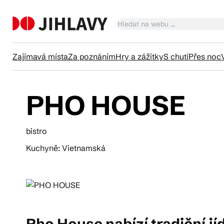
Zajímavá místa
Za poznáním
Hry a zážitky
S chutí
Přes noc
PHO HOUSE
Ka
bistro
Tr
Kuchyně: Vietnamská
Čl
Su
Pho House nabízí tradiční jí