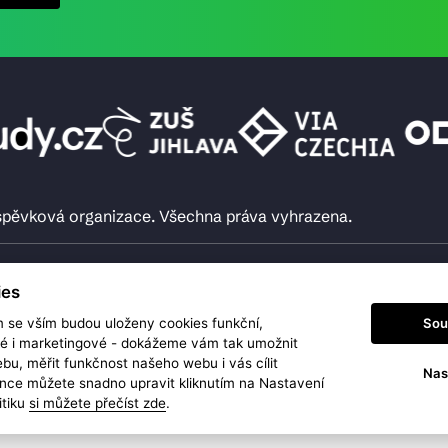
íspěvková organizace. Všechna práva vyhrazena.
ies
Sou
m se vším budou uloženy cookies funkční,
ké i marketingové - dokážeme vám tak umožnit
bu, měřit funkčnost našeho webu i vás cílit
Nas
nce můžete snadno upravit kliknutím na Nastavení
itiku
si můžete přečíst zde
.