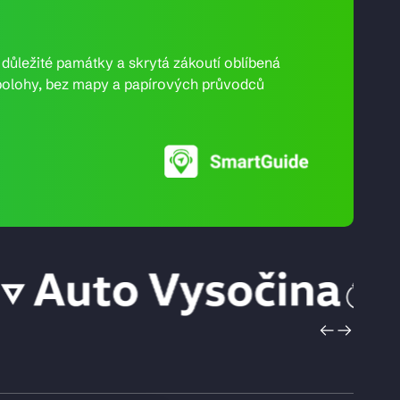
e důležité památky a skrytá zákoutí oblíbená
ní polohy, bez mapy a papírových průvodců