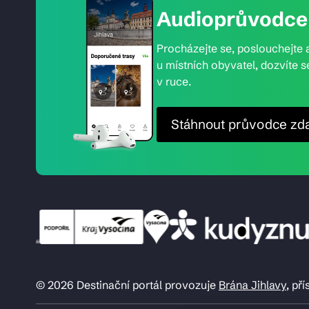
Audioprůvodce 
Procházejte se, poslouchejte a
u místních obyvatel, dozvíte s
v ruce.
Stáhnout průvodce zd
© 2026 Destinační portál provozuje
Brána Jihlavy
, př