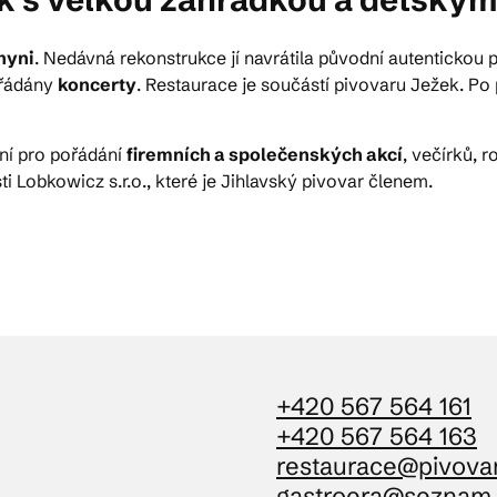
hyni
. Nedávná rekonstrukce jí navrátila původní autentickou 
ktické info
ořádány
koncerty
. Restaurace je součástí pivovaru Ježek. Po
m vyrazit
ní pro pořádání
firemních a společenských akcí
, večírků, 
i Lobkowicz s.r.o., které je Jihlavský pivovar členem.
CS
EN
DE
© 2026 Brána Jihlavy
+420 567 564 161
+420 567 564 163
restaurace@pivovar
gastroera@seznam.