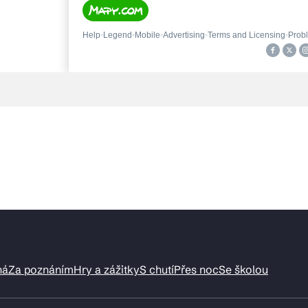
ná
Za poznáním
Hry a zážitky
S chutí
Přes noc
Se školou