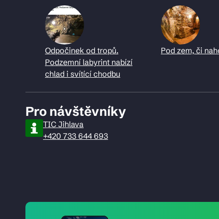
Odpočinek od tropů.
Pod zem, či nah
Podzemní labyrint nabízí
chlad i svítící chodbu
Pro návštěvníky
TIC Jihlava
+420 733 644 693