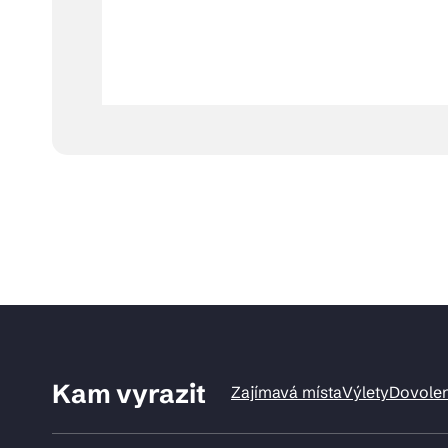
Kam vyrazit
Zajímavá místa
Výlety
Dovole