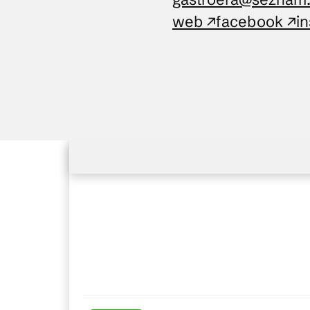
web ↗
facebook ↗
i