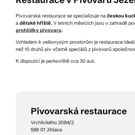
Pivovarská restaurace se specializuje na
českou kuc
Pra
a
dětské hřiště
. V letních měsících jsou v zahradě p
prohlídky pivovaru
.
Ka
Vzhledem k velkorysým prostorům je restaurace ideál
než 10 druhů piv včetně speciálů z pivovarů společnost
K dispozici je parkoviště cca 30 aut.
Pivovarská restaurace
Vrchlického 2084/2
586 01 Jihlava