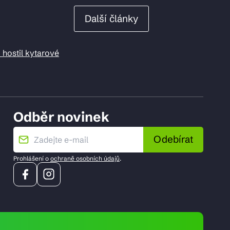
Další články
 hostil kytarové
Odběr novinek
Odebírat
Prohlášení o
ochraně osobních údajů
.