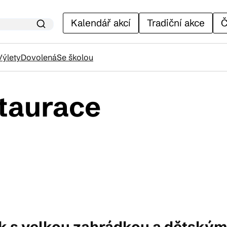
Kalendář akcí
Tradiční akce
Č
Výlety
Dovolená
Se školou
staurace
lendář akcí
adiční akce
ánky
venýry
k s velkou zahrádkou a dětským