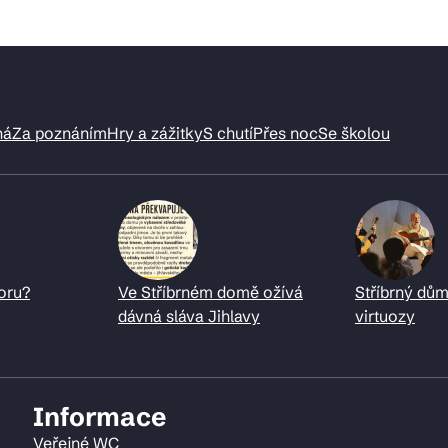
ná
Za poznáním
Hry a zážitky
S chutí
Přes noc
Se školou
oru?
Ve Stříbrném domě ožívá
Stříbrný dům
dávná sláva Jihlavy
virtuozy
Informace
Veřejné WC