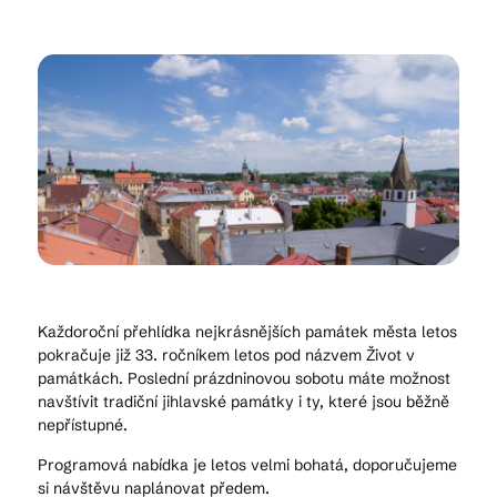
Kam vyrazit
CS
EN
DE
© 2026 Brána Jihlavy
Každoroční přehlídka nejkrásnějších památek města letos
pokračuje již 33. ročníkem letos pod názvem Život v
památkách. Poslední prázdninovou sobotu máte možnost
navštívit tradiční jihlavské památky i ty, které jsou běžně
nepřístupné.
Programová nabídka je letos velmi bohatá, doporučujeme
si návštěvu naplánovat předem.