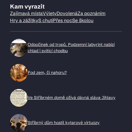
Kam vyrazit
Zajímavá místa
Výlety
Dovolená
Za poznáním
Hry a zážitky
S chutí
Přes noc
Se školou
Odpočinek od tropů. Podzemní labyrint nabízí
chlad i svítící chodbu
Pod zem, či nahoru?
Ve Stříbrném domě ožívá dávná sláva Jihlavy
Stříbrný dům hostil kytarové virtuozy