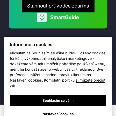
Stáhnout průvodce zdarma
Informace o cookies
Kliknutím na Souhlasím se vším budou uloženy cookies
funkční, výkonnostní, analytické i marketingové -
dokážeme vám tak umožnit pohodlné používání webu,
© 2026 Destinační portál provozuje
Brána Jihlavy
,
měřit funkčnost našeho webu i vás cílit reklamou. Své
příspěvková organizace. Všechna práva vyhrazena.
preference můžete snadno upravit kliknutím na
Nastavení cookies. Kompletní politiku
si můžete přečíst
zde
.
Ochrana osobních údajů
Obchodní podmínky
Souhlasím se vším
Nastavení cookies