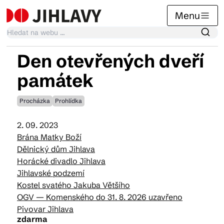
Menu
Den otevřených dveří
Kalendář akcí
památek
Procházka
Prohlídka
Tradiční akce
2. 09. 2023
Brána Matky Boží
Články
Dělnický dům Jihlava
Horácké divadlo Jihlava
Jihlavské podzemí
Suvenýry
Kostel svatého Jakuba Většího
OGV — Komenského do 31. 8. 2026 uzavřeno
Pivovar Jihlava
Praktické info
zdarma