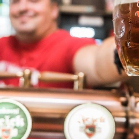
ktické info
m vyrazit
CS
EN
DE
© 2026 Brána Jihlavy