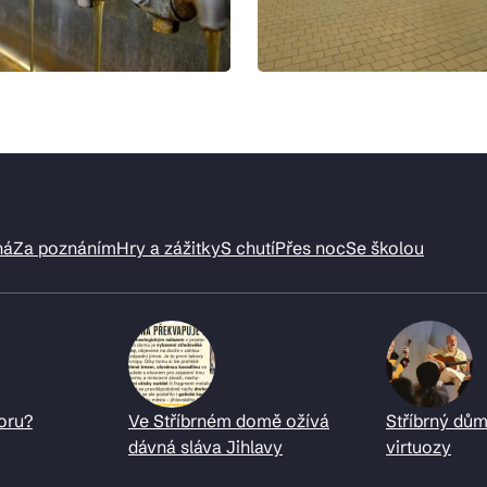
ná
Za poznáním
Hry a zážitky
S chutí
Přes noc
Se školou
oru?
Ve Stříbrném domě ožívá
Stříbrný dům
dávná sláva Jihlavy
virtuozy