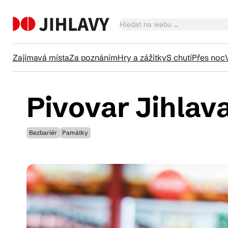
Zajímavá místa
Za poznáním
Hry a zážitky
S chutí
Přes noc
Pivovar Jihlav
Ka
Bezbariér
Památky
Tr
Čl
Su