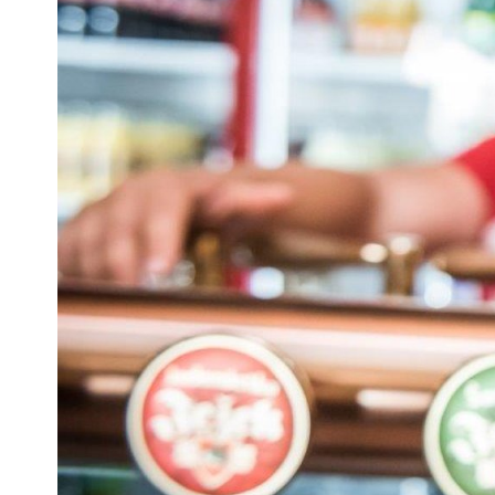
Pra
Ka