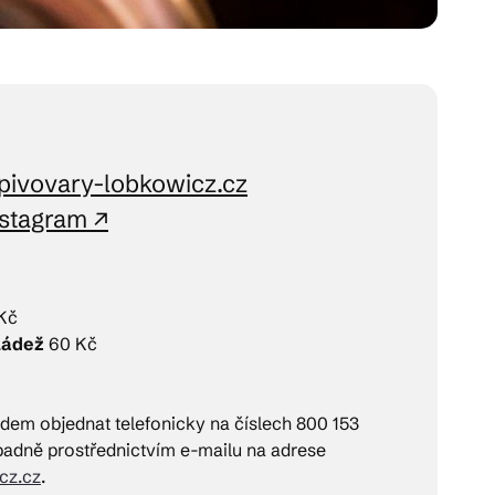
pivovary-lobkowicz.cz
nstagram ↗
Kč
ládež
60 Kč
dem objednat telefonicky na číslech 800 153
padně prostřednictvím e-mailu na adrese
cz.cz
.