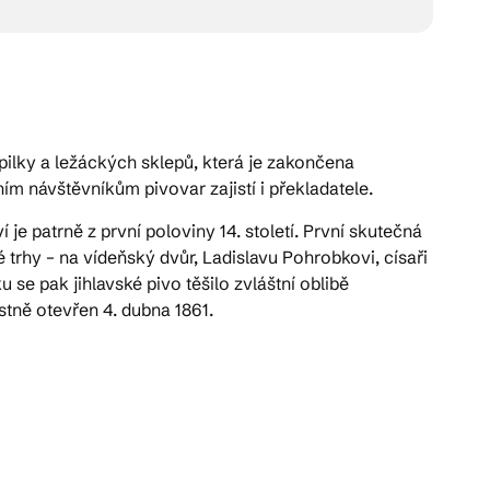
spilky a ležáckých sklepů, která je zakončena
m návštěvníkům pivovar zajistí i překladatele.
 je patrně z první poloviny 14. století. První skutečná
trhy – na vídeňský dvůr, Ladislavu Pohrobkovi, císaři
se pak jihlavské pivo těšilo zvláštní oblibě
tně otevřen 4. dubna 1861.