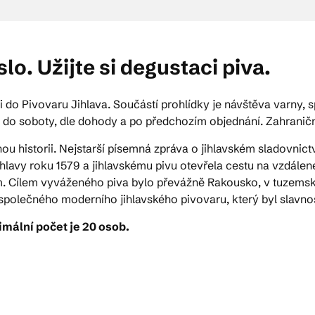
o. Užijte si degustaci piva.
i do Pivovaru Jihlava. Součástí prohlídky je návštěva varny, 
 do soboty, dle dohody a po předchozím objednání. Zahraniční
ou historii. Nejstarší písemná zpráva o jihlavském sladovnictví
lavy roku 1579 a jihlavskému pivu otevřela cestu na vzdálené 
ím. Cílem vyváženého piva bylo převážně Rakousko, v tuzemsku 
polečného moderního jihlavského pivovaru, který byl slavnos
mální počet je 20 osob.