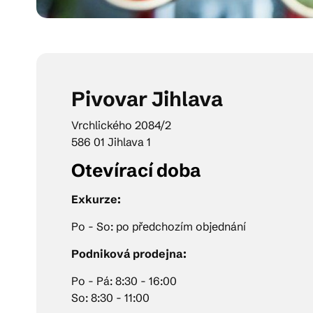
Pivovar Jihlava
Vrchlického 2084/2
586 01 Jihlava 1
Otevírací doba
Exkurze:
Po - So: po předchozím objednání
Podniková prodejna:
Po - Pá: 8:30 - 16:00
So: 8:30 - 11:00