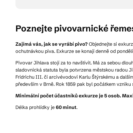
Poznejte pivovarnické řemesl
Zajímá vás, jak se vyrábí pivo?
Objednejte si exkurz
ochutnávkou piva. Exkurze se konají denně od pondělí
Pivovar Jihlava stojí za to navštívit. Má za sebou dlouh
sladovnická statuta byla potvrzena městskou radou Jih
Fridrichu III. či arcivévodovi Karlu Štýrskému a dalš
především v Brně. Rok 1859 pak byl počátkem vzniku s
Minimální počet účastníků exkurze je 5 osob. Maxi
Délka prohlídky je
60 minut
.