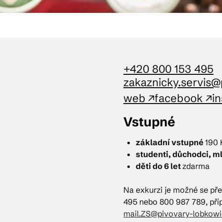
+420 800 153 495
zakaznicky.servis@
web ↗
facebook ↗
i
Vstupné
základní vstupné
190 
studenti, důchodci, m
děti do 6 let
zdarma
Na exkurzi je možné se pře
495 nebo 800 987 789, pří
mail.ZS@pivovary-lobkowi