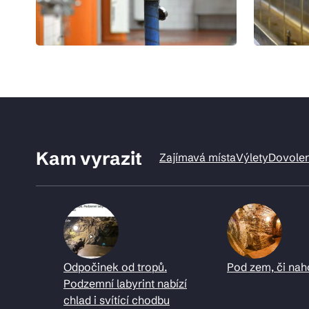
Kam vyrazit
Zajímavá místa
Výlety
Dovole
Odpočinek od tropů.
Pod zem, či nah
Podzemní labyrint nabízí
chlad i svítící chodbu