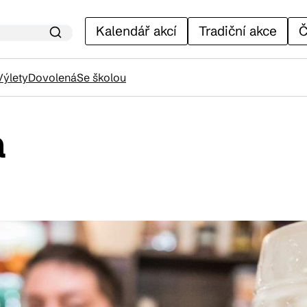
Kalendář akcí
Tradiční akce
Č
Výlety
Dovolená
Se školou
a
lendář akcí
adiční akce
ánky
venýry