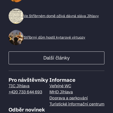
Ve Stříbrném domě ožívá dávná sláva Jihlavy
Stříbrný dům hostil kytarové virtuozy
Další články
Pro návštěvníky
Informace
TIC Jihlava
Veřejné WC
+420 733 644 693
MHD Jihlava
Doprava a parkování
Turistické informační centrum
Odběr novinek