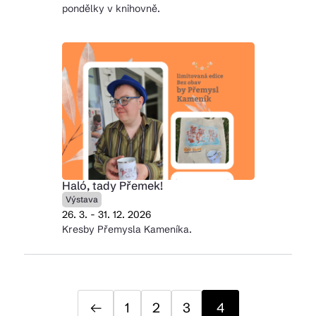
pondělky v knihovně.
Haló, tady Přemek!
Výstava
26. 3. - 31. 12. 2026
Kresby Přemysla Kameníka.
1
2
3
4