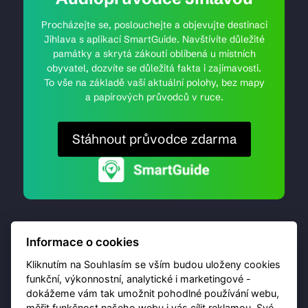
Procházejte se, poslouchejte a objevujte destinaci
Jihlava s aplikací SmartGuide. Navštívíte důležité
památky a skrytá zákoutí oblíbená u místních
obyvatel, dozvíte se důležitá fakta i zajímavosti.
To vše na základě vaší aktuální polohy, bez mapy
a papírových průvodců v ruce.
Stáhnout průvodce zdarma
Informace o cookies
Kliknutím na Souhlasím se vším budou uloženy cookies
funkční, výkonnostní, analytické i marketingové -
dokážeme vám tak umožnit pohodlné používání webu,
© 2026 Destinační portál provozuje
Brána Jihlavy
,
měřit funkčnost našeho webu i vás cílit reklamou. Své