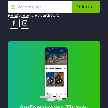
Odebírat
Prohlášení o
ochraně osobních údajů
.
Audioprůvodce Jihlavou