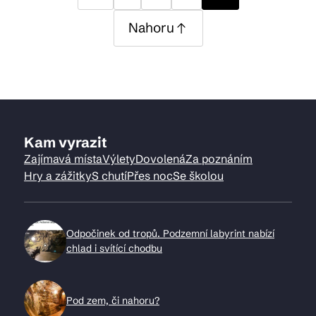
Nahoru
Kam vyrazit
Zajímavá místa
Výlety
Dovolená
Za poznáním
Hry a zážitky
S chutí
Přes noc
Se školou
Odpočinek od tropů. Podzemní labyrint nabízí
chlad i svítící chodbu
Pod zem, či nahoru?