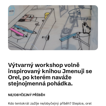
Kam vyrazit
CS
EN
DE
Výtvarný workshop volně
© 2026 Brána Jihlavy
inspirovaný knihou Jmenuji se
Orel, po kterém naváže
stejnojmenná pohádka.
NE/OBYČEJNÝ PŘÍBĚH
Kdo tentokrát zažije ne/obyčejný příběh? Slepice, orel