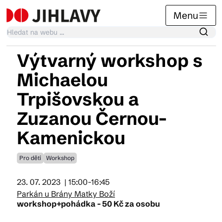
Menu
Výtvarný workshop s
Kalendář akcí
Michaelou
Trpišovskou a
Tradiční akce
Zuzanou Černou-
Kamenickou
Články
Pro děti
Workshop
Suvenýry
23. 07. 2023
| 15:00-16:45
Parkán u Brány Matky Boží
workshop+pohádka - 50 Kč za osobu
Praktické info