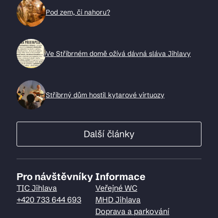
Pod zem, či nahoru?
Ve Stříbrném domě ožívá dávná sláva Jihlavy
Stříbrný dům hostil kytarové virtuozy
Další články
Pro návštěvníky
Informace
TIC Jihlava
Veřejné WC
+420 733 644 693
MHD Jihlava
Doprava a parkování