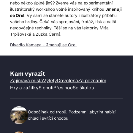
nebo někdo úplně jiný? Zveme vás na experimentální
ilustrátorský workshop volně inspirovaný knihou
Jmenuji
se Orel
. Vy sami se stanete autory i ilustrátory příběhu
vašeho hrdiny. Čeká nás sprejování, frotáž, tisk a další
ne/obyčejné techniky. Těší se na vás lektorky Míša
Trpišovská a Zuzka Černá
Divadlo Kamapa - Jmenuji se Orel
Kam vyrazit
Zajímavá místa
Výlety
Dovolená
Za poznáním
Hry a zážitky
S chutí
Přes noc
Se školou
Odpočinek od tropů. Podzemní labyrint nabízí
chlad i svítící chodbu