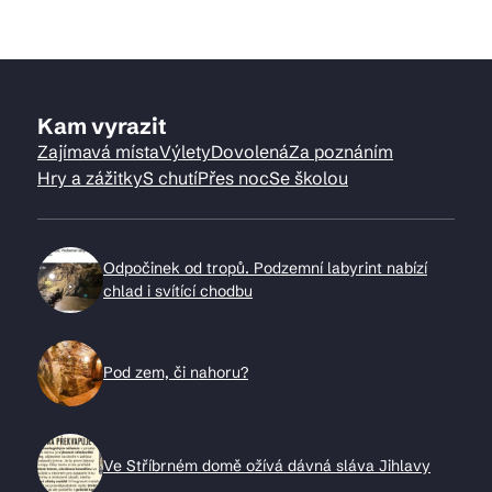
Kam vyrazit
Zajímavá místa
Výlety
Dovolená
Za poznáním
Hry a zážitky
S chutí
Přes noc
Se školou
Odpočinek od tropů. Podzemní labyrint nabízí
chlad i svítící chodbu
Pod zem, či nahoru?
Ve Stříbrném domě ožívá dávná sláva Jihlavy