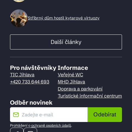
Stříbrný dům hostil kytarové virtuozy
Další články
Pro návštěvníky
Informace
TIC Jihlava
Veřejné WC
+420 733 644 693
MHD Jihlava
Doprava a parkování
Turistické informační centrum
Odběr novinek
Odebírat
Prohlášení o
ochraně osobních údajů
.