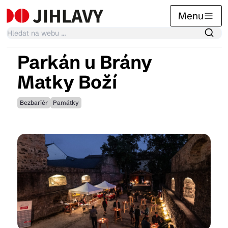
Menu
Parkán u Brány
Kalendář akcí
Matky Boží
Bezbariér
Památky
Tradiční akce
Články
Suvenýry
Praktické info