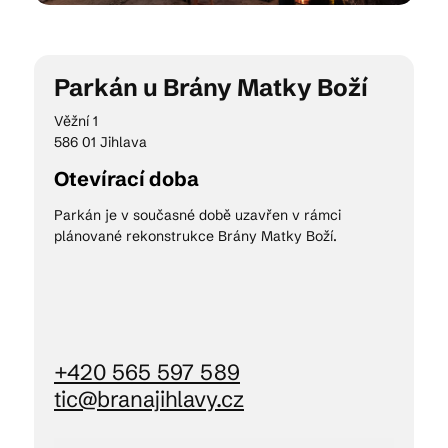
Kam vyrazit
Parkán u Brány Matky Boží
Věžní 1
586 01 Jihlava
CS
EN
DE
Otevírací doba
Parkán je v současné době uzavřen v rámci
plánované rekonstrukce Brány Matky Boží.
© 2026 Brána Jihlavy
+420 565 597 589
tic@branajihlavy.cz