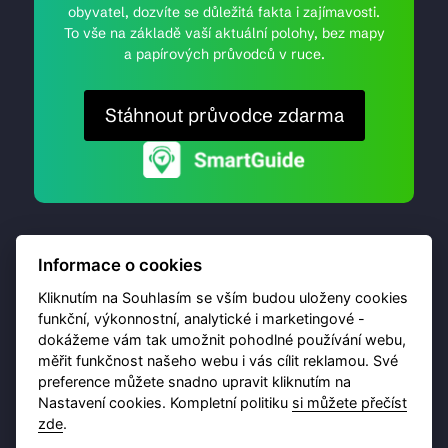
obyvatel, dozvíte se důležitá fakta i zajímavosti.
To vše na základě vaší aktuální polohy, bez mapy
a papírových průvodců v ruce.
Stáhnout průvodce zdarma
Informace o cookies
Kliknutím na Souhlasím se vším budou uloženy cookies
funkční, výkonnostní, analytické i marketingové -
dokážeme vám tak umožnit pohodlné používání webu,
© 2026 Destinační portál provozuje
Brána Jihlavy
,
měřit funkčnost našeho webu i vás cílit reklamou. Své
příspěvková organizace. Všechna práva vyhrazena.
preference můžete snadno upravit kliknutím na
Nastavení cookies. Kompletní politiku
si můžete přečíst
zde
.
Ochrana osobních údajů
Obchodní podmínky