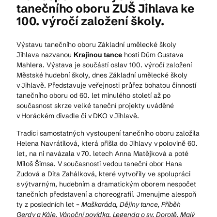
tanečního oboru ZUŠ Jihlava ke
100. výročí založení školy.
Kam vyrazit
Výstavu tanečního oboru Základní umělecké školy
Jihlava nazvanou
Krajinou tance
hostí Dům Gustava
Mahlera. Výstava je součástí oslav 100. výročí založení
CS
EN
DE
Městské hudební školy, dnes Základní umělecké školy
v Jihlavě. Představuje veřejnosti průřez bohatou činností
tanečního oboru od 60. let minulého století až po
současnost skrze velké taneční projekty uváděné
v Horáckém divadle či v DKO v Jihlavě.
Tradici samostatných vystoupení tanečního oboru založila
© 2026 Brána Jihlavy
Helena Navrátilová, která přišla do Jihlavy v polovině 60.
let, na ni navázala v 70. letech Anna Matějková a poté
Miloš Šimsa. V současnosti vedou taneční obor Hana
Zudová a Dita Zahálková, které vytvořily ve spolupráci
s výtvarným, hudebním a dramatickým oborem nespočet
tanečních představení a choreografií. Jmenujme alespoň
ty z posledních let –
Maškaráda, Dějiny tance, Příběh
Gerdy a Káje, Vánoční povídka, Legenda o sv. Dorotě, Malý