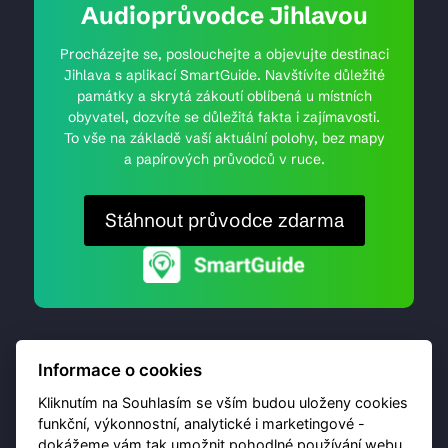
Audioprůvodce Jihlavou
Procházejte se, poslouchejte a objevujte destinaci
Jihlava s aplikací SmartGuide. Navštívíte důležité
památky a skrytá zákoutí oblíbená u místních
obyvatel, dozvíte se důležitá fakta i zajímavosti.
To vše na základě vaší aktuální polohy, bez mapy
a papírových průvodců v ruce.
Stáhnout průvodce zdarma
Informace o cookies
Kliknutím na Souhlasím se vším budou uloženy cookies
funkční, výkonnostní, analytické i marketingové -
dokážeme vám tak umožnit pohodlné používání webu,