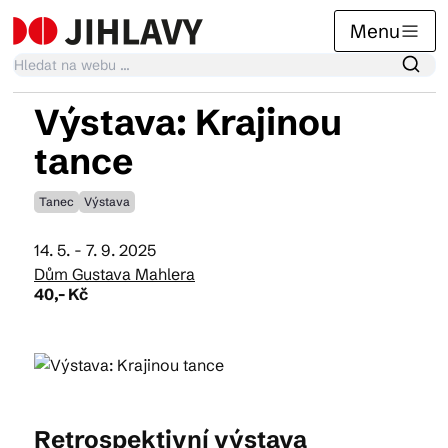
Menu
Výstava: Krajinou
Kalendář akcí
tance
Tanec
Výstava
Tradiční akce
14. 5. - 7. 9. 2025
Dům Gustava Mahlera
Články
40,- Kč
Suvenýry
Retrospektivní výstava
Praktické info