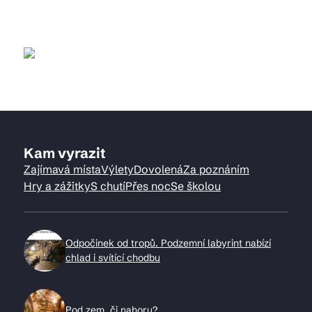
Kam vyrazit
Zajímavá místa
Výlety
Dovolená
Za poznáním
Hry a zážitky
S chutí
Přes noc
Se školou
Odpočinek od tropů. Podzemní labyrint nabízí
chlad i svítící chodbu
Pod zem, či nahoru?