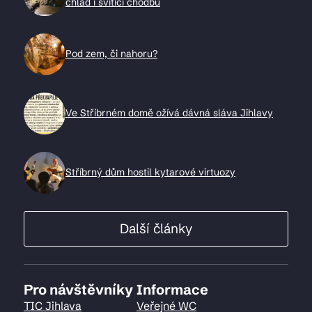
chlad i svítící chodbu
Pod zem, či nahoru?
Ve Stříbrném domě ožívá dávná sláva Jihlavy
Stříbrný dům hostil kytarové virtuozy
Další články
Pro návštěvníky
Informace
TIC Jihlava
Veřejné WC