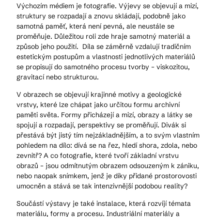
Výchozím médiem je fotografie. Výjevy se objevují a mizí,
struktury se rozpadají a znovu skládají, podobně jako
samotná paměť, která není pevná, ale neustále se
proměňuje. Důležitou roli zde hraje samotný materiál a
způsob jeho použití. Díla se záměrně vzdalují tradičním
estetickým postupům a vlastnosti jednotlivých materiálů
se propisují do samotného procesu tvorby – viskozitou,
gravitací nebo strukturou.
V obrazech se objevují krajinné motivy a geologické
vrstvy, které lze chápat jako určitou formu archivní
paměti světa. Formy přicházejí a mizí, obrazy a látky se
spojují a rozpadají, perspektivy se proměňují. Divák si
přestává být jistý tím nejzákladnějším, a to svým vlastním
pohledem na dílo: dívá se na řez, hledí shora, zdola, nebo
zevnitř? A co fotografie, které tvoří základní vrstvu
obrazů – jsou odmítnutým obrazem odsouzeným k zániku,
nebo naopak snímkem, jenž je díky přidané prostorovosti
umocněn a stává se tak intenzivnější podobou reality?
Součástí výstavy je také instalace, která rozvíjí témata
materiálu, formy a procesu. Industriální materiály a