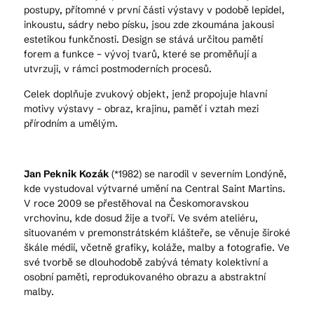
postupy, přítomné v první části výstavy v podobě lepidel,
inkoustu, sádry nebo písku, jsou zde zkoumána jakousi
estetikou funkčnosti. Design se stává určitou pamětí
forem a funkce – vývoj tvarů, které se proměňují a
utvrzuji, v rámci postmoderních procesů.
Celek doplňuje zvukový objekt, jenž propojuje hlavní
motivy výstavy – obraz, krajinu, paměť i vztah mezi
přírodním a umělým.
Jan Peknik Kozák
(*1982) se narodil v severním Londýně,
kde vystudoval výtvarné umění na Central Saint Martins.
V roce 2009 se přestěhoval na Českomoravskou
vrchovinu, kde dosud žije a tvoří. Ve svém ateliéru,
situovaném v premonstrátském klášteře, se věnuje široké
škále médií, včetně grafiky, koláže, malby a fotografie. Ve
své tvorbě se dlouhodobě zabývá tématy kolektivní a
osobní paměti, reprodukovaného obrazu a abstraktní
malby.