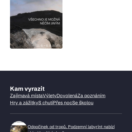
Kam vyrazit
Zajímavá místa
Výlety
Dovolená
Za poznáním
Hry a zážitky
S chutí
Přes noc
Se školou
Odpočinek od tropů. Podzemní labyrint nabízí