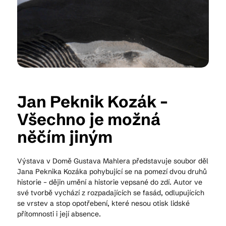
Kam vyrazit
CS
EN
DE
Jan Peknik Kozák –
Všechno je možná
něčím jiným
© 2026 Brána Jihlavy
Výstava v Domě Gustava Mahlera představuje soubor děl
Jana Peknika Kozáka pohybující se na pomezí dvou druhů
historie – dějin umění a historie vepsané do zdí. Autor ve
své tvorbě vychází z rozpadajících se fasád, odlupujících
se vrstev a stop opotřebení, které nesou otisk lidské
přítomnosti i její absence.