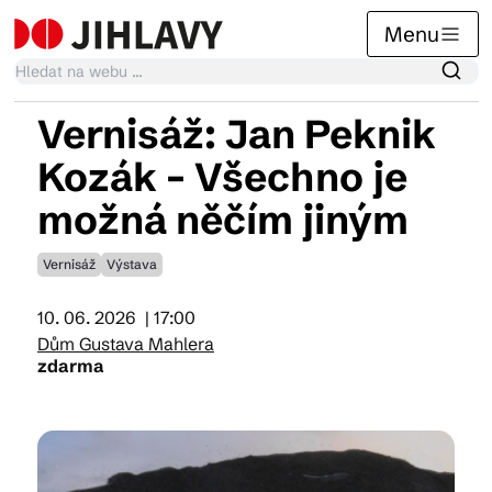
Menu
Vernisáž: Jan Peknik
Kalendář akcí
Kozák – Všechno je
možná něčím jiným
Tradiční akce
Vernisáž
Výstava
Články
10. 06. 2026
| 17:00
Dům Gustava Mahlera
zdarma
Suvenýry
Praktické info