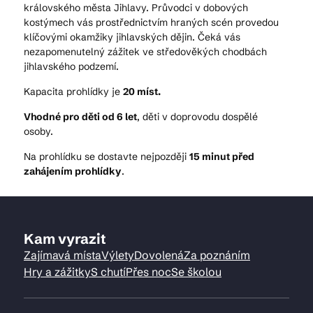
královského města Jihlavy. Průvodci v dobových
kostýmech vás prostřednictvím hraných scén provedou
klíčovými okamžiky jihlavských dějin. Čeká vás
nezapomenutelný zážitek ve středověkých chodbách
jihlavského podzemí.
Kapacita prohlídky je
20 míst.
Vhodné pro děti od 6 let
, děti v doprovodu dospělé
osoby.
Na prohlídku se dostavte nejpozději
15 minut před
zahájením prohlídky
.
Kam vyrazit
Zajímavá místa
Výlety
Dovolená
Za poznáním
Hry a zážitky
S chutí
Přes noc
Se školou