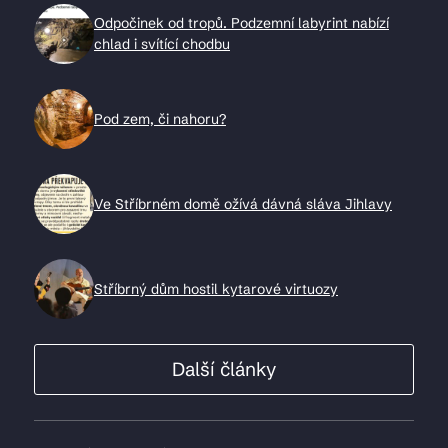
Odpočinek od tropů. Podzemní labyrint nabízí
chlad i svítící chodbu
Pod zem, či nahoru?
Ve Stříbrném domě ožívá dávná sláva Jihlavy
Stříbrný dům hostil kytarové virtuozy
Další články