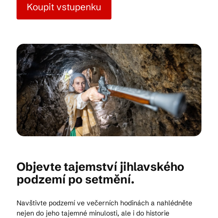
Koupit vstupenku
Kam vyrazit
CS
EN
DE
© 2026 Brána Jihlavy
Objevte tajemství jihlavského
podzemí po setmění.
Navštivte podzemí ve večerních hodinách a nahlédněte
nejen do jeho tajemné minulosti, ale i do historie