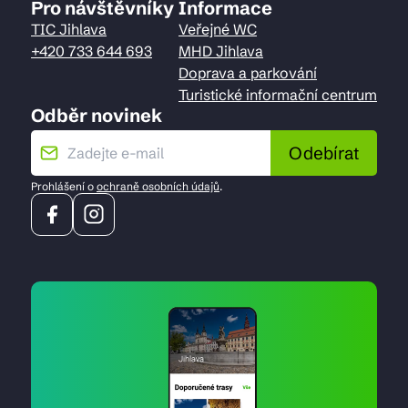
Pro návštěvníky
Informace
TIC Jihlava
Veřejné WC
+420 733 644 693
MHD Jihlava
Doprava a parkování
Turistické informační centrum
Odběr novinek
Odebírat
Prohlášení o
ochraně osobních údajů
.