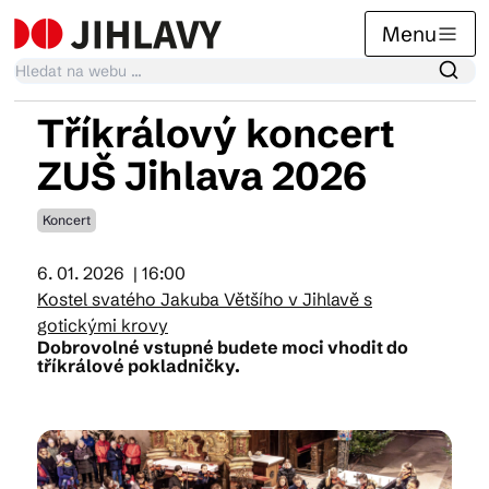
Menu
Tříkrálový koncert
Kalendář akcí
ZUŠ Jihlava 2026
Koncert
Tradiční akce
6. 01. 2026
| 16:00
Kostel svatého Jakuba Většího v Jihlavě s
Články
gotickými krovy
Dobrovolné vstupné budete moci vhodit do
tříkrálové pokladničky.
Suvenýry
Praktické info