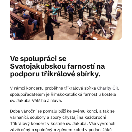
Kam vyrazit
CS
EN
DE
Ve spolupráci se
Svatojakubskou farností na
podporu tříkrálové sbírky.
© 2026 Brána Jihlavy
V rámci koncertu proběhne tříkrálová sbírka
Charity ČR
,
spolupořadatelem je Římskokatolická farnost u kostela
sv. Jakuba Většího Jihlava.
Doba vánoční se pomalu blíží ke svému konci, a tak se
varhaníci, soubory a sbory chystají na každoroční
Tříkrálový koncert v kostele sv. Jakuba. Vše vyvrcholí
závěrečným společným zpěvem koled v podání žáků