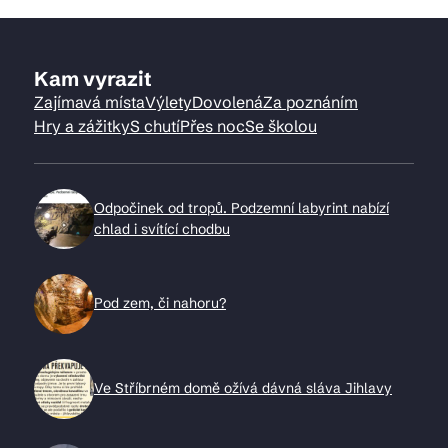
Kam vyrazit
Zajímavá místa
Výlety
Dovolená
Za poznáním
Hry a zážitky
S chutí
Přes noc
Se školou
Odpočinek od tropů. Podzemní labyrint nabízí
chlad i svítící chodbu
Pod zem, či nahoru?
Ve Stříbrném domě ožívá dávná sláva Jihlavy