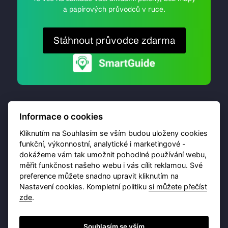
a papírových průvodců v ruce.
Stáhnout průvodce zdarma
Informace o cookies
Kliknutím na Souhlasím se vším budou uloženy cookies
funkční, výkonnostní, analytické i marketingové -
dokážeme vám tak umožnit pohodlné používání webu,
© 2026 Destinační portál provozuje
Brána Jihlavy
,
měřit funkčnost našeho webu i vás cílit reklamou. Své
příspěvková organizace. Všechna práva vyhrazena.
preference můžete snadno upravit kliknutím na
Nastavení cookies. Kompletní politiku
si můžete přečíst
zde
.
Ochrana osobních údajů
Obchodní podmínky
Souhlasím se vším