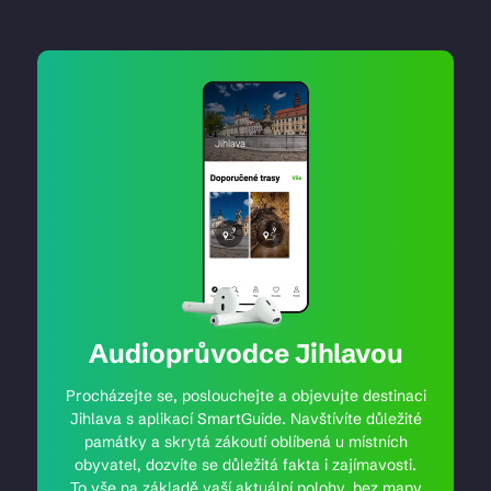
Audioprůvodce Jihlavou
Procházejte se, poslouchejte a objevujte destinaci
Jihlava s aplikací SmartGuide. Navštívíte důležité
památky a skrytá zákoutí oblíbená u místních
obyvatel, dozvíte se důležitá fakta i zajímavosti.
To vše na základě vaší aktuální polohy, bez mapy