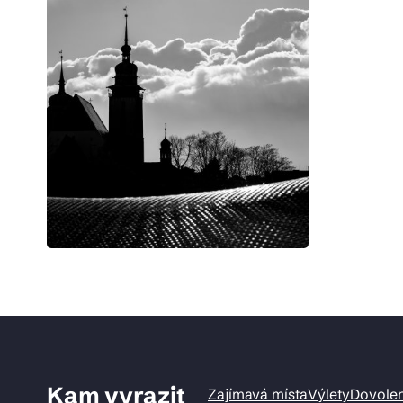
Kam vyrazit
Zajímavá místa
Výlety
Dovole