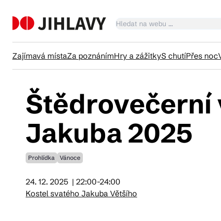
Zajímavá místa
Za poznáním
Hry a zážitky
S chutí
Přes noc
Štědrovečerní 
Ka
Jakuba 2025
Tr
Prohlídka
Vánoce
Čl
24. 12. 2025
| 22:00-24:00
Kostel svatého Jakuba Většího
Su