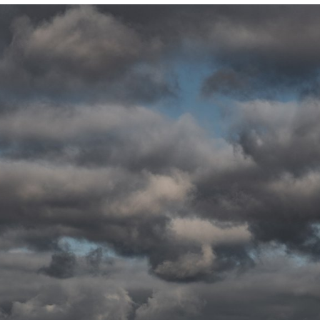
ktické info
m vyrazit
CS
EN
DE
© 2026 Brána Jihlavy