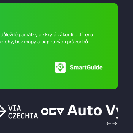
e důležité památky a skrytá zákoutí oblíbená
ní polohy, bez mapy a papírových průvodců