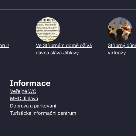
oru?
Ve Stříbrném domě ožívá
Stříbrný dům
dávná sláva Jihlavy
virtuozy
Informace
Veřejné WC
MHD Jihlava
Doprava a parkování
Turistické informační centrum