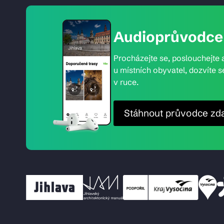
Audioprůvodce 
Procházejte se, poslouchejte a
u místních obyvatel, dozvíte s
v ruce.
Stáhnout průvodce zd