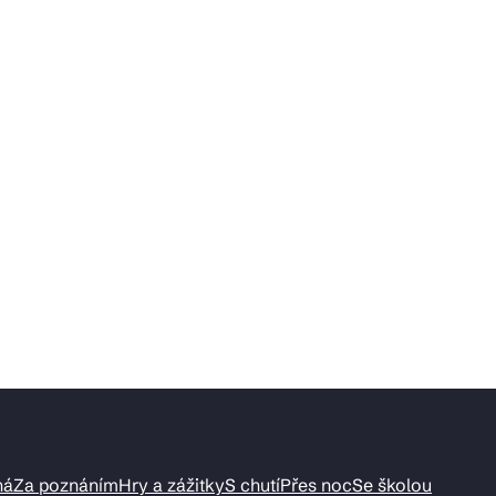
ná
Za poznáním
Hry a zážitky
S chutí
Přes noc
Se školou