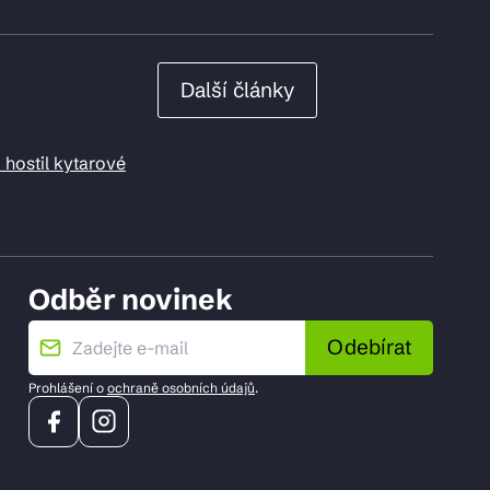
Další články
 hostil kytarové
Odběr novinek
Odebírat
Prohlášení o
ochraně osobních údajů
.