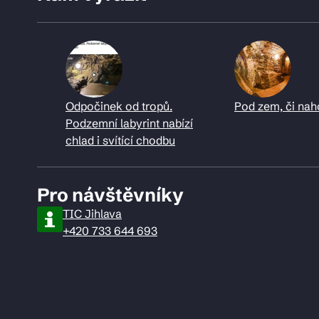
Odpočinek od tropů.
Pod zem, či nah
Podzemní labyrint nabízí
chlad i svítící chodbu
Pro návštěvníky
TIC Jihlava
+420 733 644 693