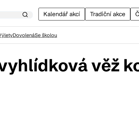
Kalendář akcí
Tradiční akce
Č
Výlety
Dovolená
Se školou
vyhlídková věž ko
lendář akcí
adiční akce
ánky
venýry