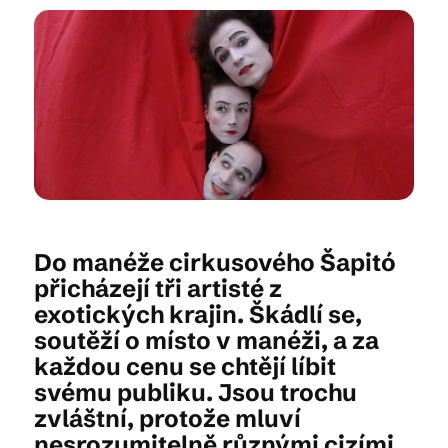
Kam vyrazit
CS
EN
DE
Do manéže cirkusového Šapitó
© 2026 Brána Jihlavy
přicházejí tři artisté z
exotických krajin. Škádlí se,
soutěží o místo v manéži, a za
každou cenu se chtějí líbit
svému publiku. Jsou trochu
zvláštní, protože mluví
nesrozumitelně různými cizími