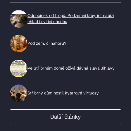
Odpočinek od tropů. Podzemní labyrint nabízí
chlad i svítící chodbu
Pod zem, či nahoru?
Ve Stříbrném domě ožívá dávná sláva Jihlavy
Stříbrný dům hostil kytarové virtuozy
Další články