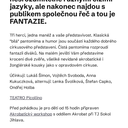
jazyky, ale nakonec najdou s
publikem společnou řeč a tou je
FANTAZIE.
Tři herci, jedna manéž a vaše představivost. Klasická
"bílá" pantomima a humor jsou součástí každého dobrého
cirkusového představení. Čistá pantomima rozproudí
fantazii diváků. Na malém jevišti Vám představíme
krocení divé zvěře, všeliké nevídané akrobatické i
žonglérské kousky jako v opravdovém cirkuse.
Účinkují: Lukáš Šimon, Vojtěch Svoboda, Anna
Kukuczková, alternují: Lenka Švolíková, Štefan Capko,
Ondřej Holba
TEATRO Picollino
Před pohádkou je pro děti od 15 hodin připraven
Akrobatický workshop
s oddílem Akrobat při TJ Sokol
Jihlava.