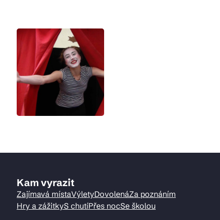
Kam vyrazit
Zajímavá místa
Výlety
Dovolená
Za poznáním
Hry a zážitky
S chutí
Přes noc
Se školou