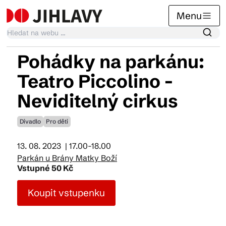
Menu
Pohádky na parkánu:
Kalendář akcí
Teatro Piccolino -
Neviditelný cirkus
Tradiční akce
Divadlo
Pro děti
Články
13. 08. 2023
| 17.00-18.00
Parkán u Brány Matky Boží
Vstupné 50 Kč
Suvenýry
Koupit vstupenku
Praktické info