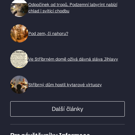
Odpočinek od tropů. Podzemní labyrint nabízí
chlad i svítící chodbu
Pod zem, či nahoru?
Ve Stříbrném domě ožívá dávná sláva Jihlavy
Stříbrný dům hostil kytarové virtuozy
Další články