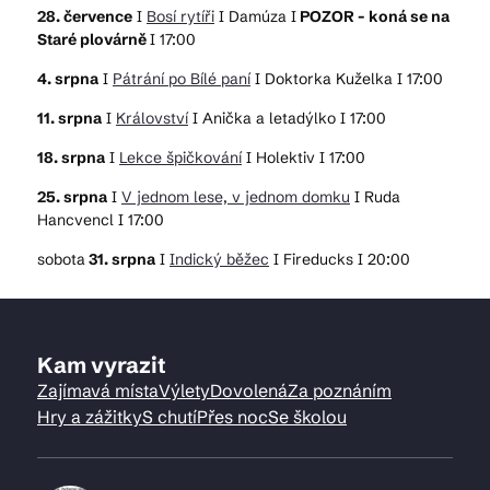
28. července
I
Bosí rytíři
I Damúza I
POZOR -
koná se na
Staré plovárně
I 17:00
4. srpna
I
Pátrání po Bílé paní
I Doktorka Kuželka I 17:00
11. srpna
I
Království
I Anička a letadýlko I 17:00
18. srpna
I
Lekce špičkování
I Holektiv I 17:00
25. srpna
I
V jednom lese, v jednom domku
I Ruda
Hancvencl I 17:00
sobota
31. srpna
I
Indický běžec
I Fireducks I 20:00
Kam vyrazit
Zajímavá místa
Výlety
Dovolená
Za poznáním
Hry a zážitky
S chutí
Přes noc
Se školou