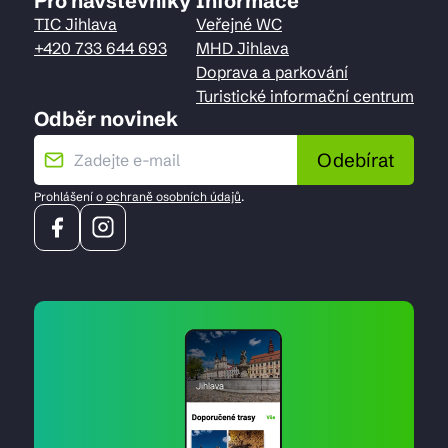
Pro návštěvníky
Informace
TIC Jihlava
Veřejné WC
+420 733 644 693
MHD Jihlava
Doprava a parkování
Turistické informační centrum
Odběr novinek
Odebírat
Prohlášení o
ochraně osobních údajů
.