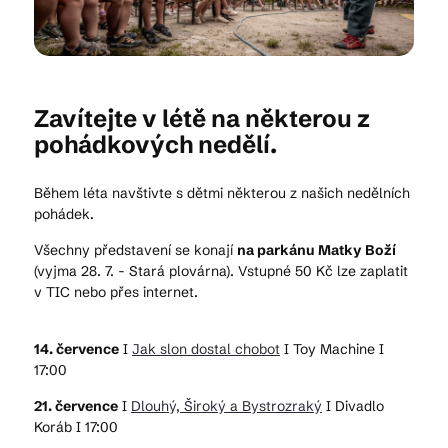
Kam vyrazit
Zavítejte v létě na některou z
pohádkových nedělí.
CS
EN
DE
Během léta navštivte s dětmi některou z našich nedělních
pohádek.
Všechny představení se konají
na parkánu Matky Boží
(vyjma 28. 7. - Stará plovárna). Vstupné 50 Kč lze zaplatit
© 2026 Brána Jihlavy
v TIC nebo přes internet.
14. července
I
Jak slon dostal chobot
I Toy Machine I
17:00
21. července
I
Dlouhý, Široký a Bystrozraký
I Divadlo
Koráb I 17:00