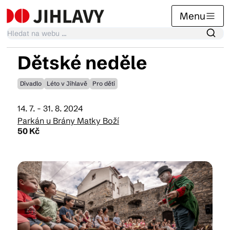
Menu
Dětské neděle
Kalendář akcí
Divadlo
Léto v Jihlavě
Pro děti
14. 7. - 31. 8. 2024
Tradiční akce
Parkán u Brány Matky Boží
50 Kč
Články
Suvenýry
Praktické info