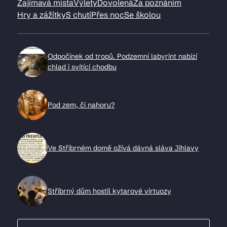
Zajímavá místa
Výlety
Dovolená
Za poznáním
Hry a zážitky
S chutí
Přes noc
Se školou
Odpočinek od tropů. Podzemní labyrint nabízí
chlad i svítící chodbu
Pod zem, či nahoru?
Ve Stříbrném domě ožívá dávná sláva Jihlavy
Stříbrný dům hostil kytarové virtuozy