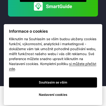
Informace o cookies
Kliknutím na Souhlasím se vším budou uloženy cookies
funkční, výkonnostní, analytické i marketingové -
dokážeme vám tak umožnit pohodlné používání webu,
© 2026 Destinační portál provozuje
Brána Jihlavy
,
měřit funkčnost našeho webu i vás cílit reklamou. Své
příspěvková organizace. Všechna práva vyhrazena.
preference můžete snadno upravit kliknutím na
Nastavení cookies. Kompletní politiku
si můžete přečíst
zde
.
Ochrana osobních údajů
Obchodní podmínky
Souhlasím se vším
Nastavení cookies