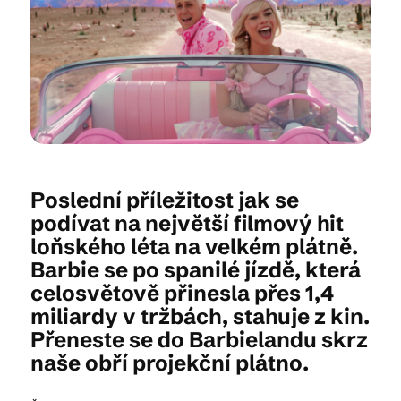
Kam vyrazit
CS
EN
DE
Poslední příležitost jak se
podívat na největší filmový hit
loňského léta na velkém plátně.
© 2026 Brána Jihlavy
Barbie se po spanilé jízdě, která
celosvětově přinesla přes 1,4
miliardy v tržbách, stahuje z kin.
Přeneste se do Barbielandu skrz
naše obří projekční plátno.