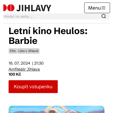
Menu
Letní kino Heulos:
Kalendář akcí
Barbie
Film
Léto v Jihlavě
Tradiční akce
18. 07. 2024
| 21:30
Amfiteátr Jihlava
Články
100 Kč
Koupit vstupenku
Suvenýry
Praktické info