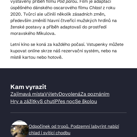
vystavěný příběh filmu
Pod parou
. Film je adaptací
úspěšného dánského oscarového filmu
Chlast
z roku
2020. Tvůrci ale učinili několik zásadních změn,
především změnili hlavní čtveřici mužských hrdinů na
ženské postavy a příběh adaptovali do prostředí
moravského Mikulova.
Letní kino se koná za každého počasí. Vstupenky můžete
kupovat online skrze náš rezervační systém, nebo na
místě kartou nebo hotově.
Kam vyrazit
Zajímavá místa
Výlety
Dovolená
Za poznáním
Hry a zážitky
S chutí
Přes noc
Se školou
Odpočinek od tropů. Podzemní labyrint nabízí
chlad i svítící chodbu