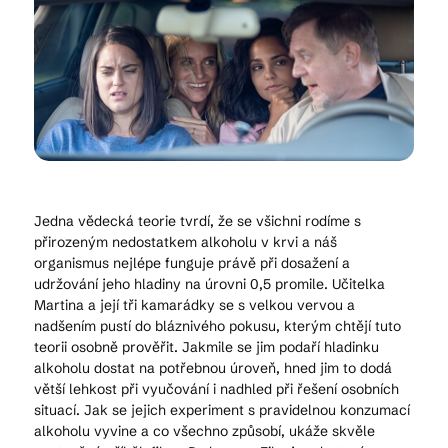
Kam vyrazit
CS
EN
DE
Jedna vědecká teorie tvrdí, že se všichni rodíme s
přirozeným nedostatkem alkoholu v krvi a náš
organismus nejlépe funguje právě při dosažení a
© 2026 Brána Jihlavy
udržování jeho hladiny na úrovni 0,5 promile. Učitelka
Martina a její tři kamarádky se s velkou vervou a
nadšením pustí do bláznivého pokusu, kterým chtějí tuto
teorii osobně prověřit. Jakmile se jim podaří hladinku
alkoholu dostat na potřebnou úroveň, hned jim to dodá
větší lehkost při vyučování i nadhled při řešení osobních
situací. Jak se jejich experiment s pravidelnou konzumací
alkoholu vyvine a co všechno způsobí, ukáže skvěle