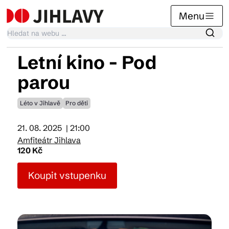
Menu
Letní kino - Pod
Kalendář akcí
parou
Léto v Jihlavě
Pro děti
Tradiční akce
21. 08. 2025
| 21:00
Amfiteátr Jihlava
Články
120 Kč
Koupit vstupenku
Suvenýry
Praktické info