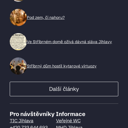
Pod zem, či nahoru?
Ve Stříbrném domě ožívá dávná sláva Jihlavy
Stříbrný dům hostil kytarové virtuozy
Další články
Pro návštěvníky
Informace
TIC Jihlava
Veřejné WC
+420 733 644 693
MHD Jihlava